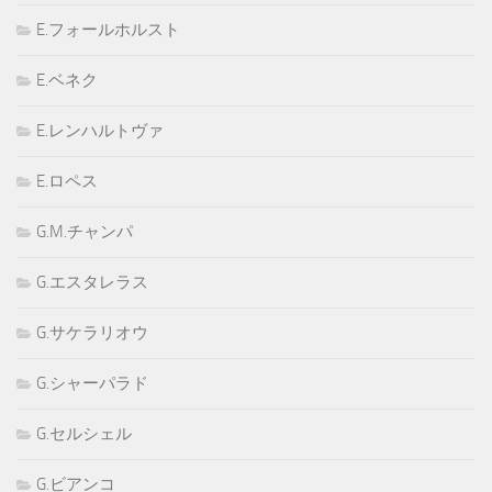
E.フォールホルスト
E.ベネク
E.レンハルトヴァ
E.ロペス
G.M.チャンパ
G.エスタレラス
G.サケラリオウ
G.シャーパラド
G.セルシェル
G.ビアンコ