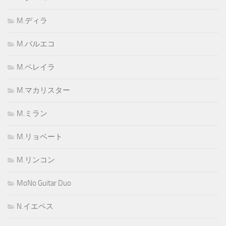
M.ディラ
M.バルエコ
M.ペレイラ
M.マカリスター
M.ミラン
M.リョベート
M.リンコン
MoNo Guitar Duo
N.イエペス