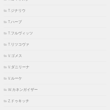
T.ジナリウ
T.ハーブ
T.フルヴィッツ
T.リツコヴァ
V.ゴメス
V.ダニリーナ
V.ルーケ
W.カネンガイザー
Z.ドゥキッチ