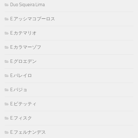
Duo Siqueira Lima
E.アッシマコプーロス
E.カテマリオ
E.カラマーゾフ
E.グロエデン
E.バレイロ
E.パジョ
E.ビテッティ
E.フィスク
E.フェルナンデス