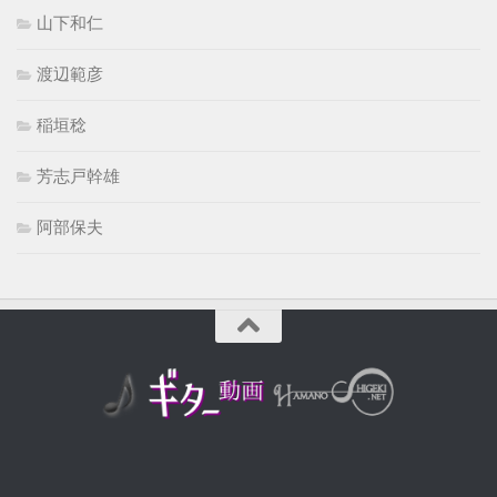
山下和仁
渡辺範彦
稲垣稔
芳志戸幹雄
阿部保夫