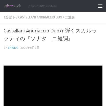
コンテンツへスキップ
5分以下
/
CASTELLANI ANDRIACCIO DUO
/
二重奏
Castellani Andriaccio Duoが弾くスカルラ
ッティの『ソナタ ニ短調』
BY
SHIGEKI
·
2024年5月6日