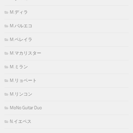
M.ディラ
M.バルエコ
M.ペレイラ
M.マカリスター
M.ミラン
M.リョベート
M.リンコン
MoNo Guitar Duo
N.イエペス