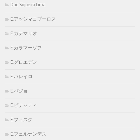
Duo Siqueira Lima
E.アッシマコプーロス
E.カテマリオ
E.カラマーゾフ
E.グロエデン
E.バレイロ
E.パジョ
E.ビテッティ
E.フィスク
E.フェルナンデス