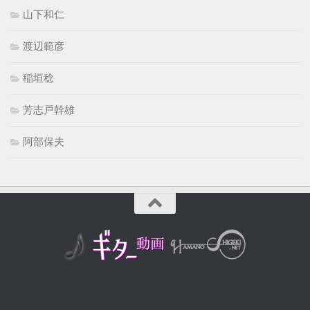
山下和仁
渡辺範彦
稲垣稔
芳志戸幹雄
阿部保夫