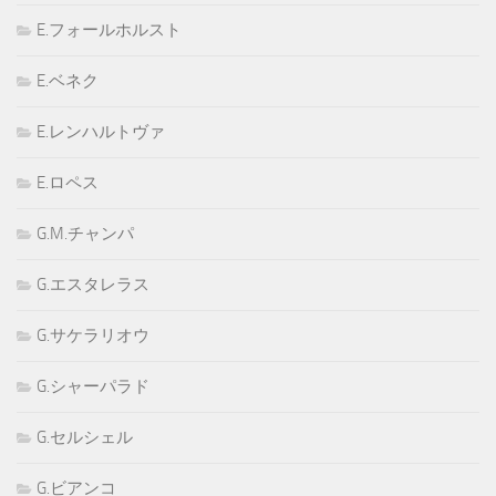
E.フォールホルスト
E.ベネク
E.レンハルトヴァ
E.ロペス
G.M.チャンパ
G.エスタレラス
G.サケラリオウ
G.シャーパラド
G.セルシェル
G.ビアンコ