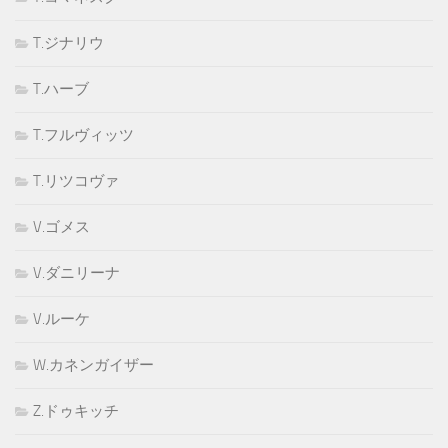
T.ジナリウ
T.ハーブ
T.フルヴィッツ
T.リツコヴァ
V.ゴメス
V.ダニリーナ
V.ルーケ
W.カネンガイザー
Z.ドゥキッチ