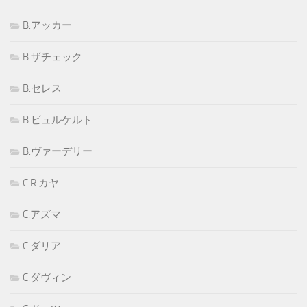
B.アッカー
B.ザチェック
B.セレス
B.ビュルケルト
B.ヴァーデリー
C.R.カヤ
C.アズマ
C.ダリア
C.ダヴィン