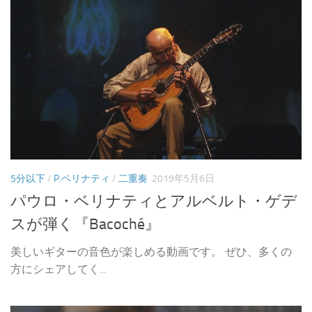
5分以下
/
P.ベリナティ
/
二重奏
2019年5月6日
パウロ・ベリナティとアルベルト・ゲデ
スが弾く『Bacoché』
美しいギターの音色が楽しめる動画です。 ぜひ、多くの
方にシェアしてく...