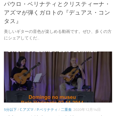
パウロ・ベリナティとクリスティーナ・
アズマが弾くガロトの『デュアス・コン
タス』
美しいギターの音色が楽しめる動画です。ぜひ、多くの方
にシェアしてくだ...
5分以下
/
C.アズマ
/
P.ベリナティ
/
二重奏
2020年12月14日