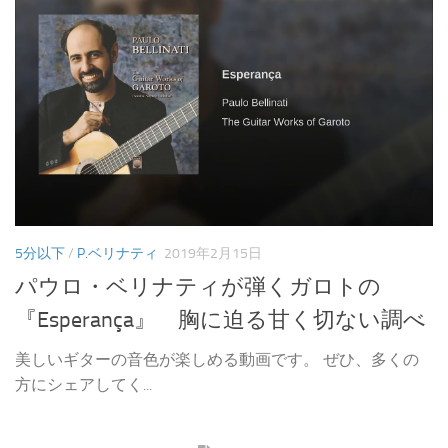
5分以下
/
P.ベリナティ
2019年2月15日
パウロ・ベリナティが弾くガロトの
『Esperança』 胸に迫る甘く切ない調べ
美しいギターの音色が楽しめる動画です。 ぜひ、多くの
方にシェアしてく...