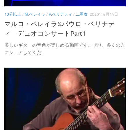
10分以上
/
M.ペレイラ
/
P.ベリナティ
/
二重奏
2020年4月14日
マルコ・ペレイラ&パウロ・ベリナテ
ィ デュオコンサートPart1
美しいギターの音色が楽しめる動画です。ぜひ、多くの方
にシェアしてくだ...