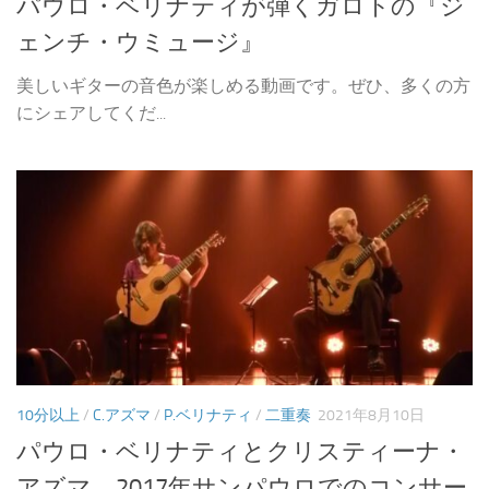
パウロ・ベリナティが弾くガロトの『ジ
ェンチ・ウミュージ』
美しいギターの音色が楽しめる動画です。ぜひ、多くの方
にシェアしてくだ...
10分以上
/
C.アズマ
/
P.ベリナティ
/
二重奏
2021年8月10日
パウロ・ベリナティとクリスティーナ・
アズマ 2017年サンパウロでのコンサー