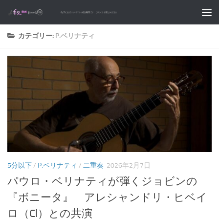
コンテンツへスキップ
カテゴリー:
P.ベリナティ
5分以下
/
P.ベリナティ
/
二重奏
2026年2月7日
パウロ・ベリナティが弾くジョビンの
『ボニータ』 アレシャンドリ・ヒベイ
ロ（Cl）との共演