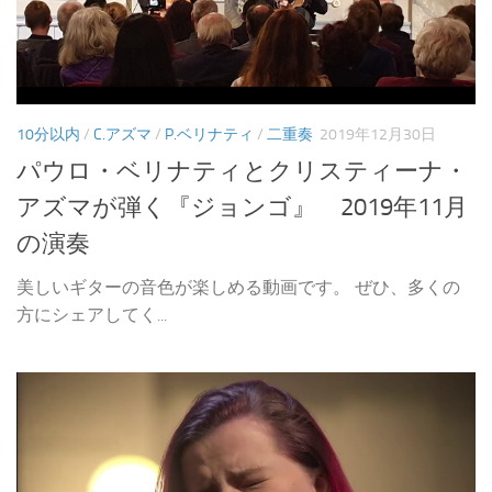
10分以内
/
C.アズマ
/
P.ベリナティ
/
二重奏
2019年12月30日
パウロ・ベリナティとクリスティーナ・
アズマが弾く『ジョンゴ』 2019年11月
の演奏
美しいギターの音色が楽しめる動画です。 ぜひ、多くの
方にシェアしてく...