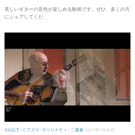
美しいギターの音色が楽しめる動画です。ぜひ、多くの方
にシェアしてくだ...
5分以下
/
C.アズマ
/
P.ベリナティ
/
二重奏
2021年1月30日