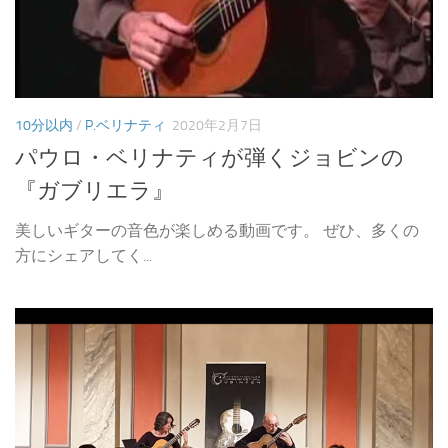
10分以内
/
P.ベリナティ
2020年2月7日
パウロ・ベリナティが弾くジョビンの
『ガブリエラ』
美しいギターの音色が楽しめる動画です。 ぜひ、多くの
方にシェアしてく...