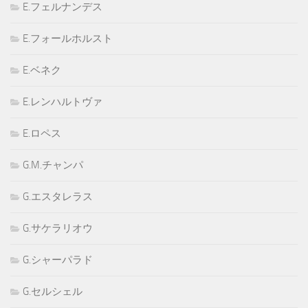
E.フェルナンデス
E.フォールホルスト
E.ベネク
E.レンハルトヴァ
E.ロペス
G.M.チャンパ
G.エスタレラス
G.サケラリオウ
G.シャーパラド
G.セルシェル