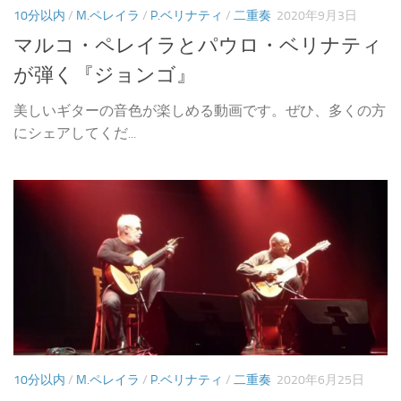
10分以内
/
M.ペレイラ
/
P.ベリナティ
/
二重奏
2020年9月3日
マルコ・ペレイラとパウロ・ベリナティ
が弾く『ジョンゴ』
美しいギターの音色が楽しめる動画です。ぜひ、多くの方
にシェアしてくだ...
10分以内
/
M.ペレイラ
/
P.ベリナティ
/
二重奏
2020年6月25日