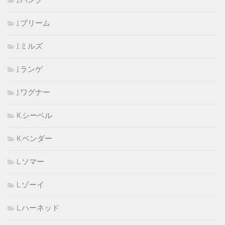
J.ブリーム
J.ミルズ
J.ランゲ
J.ワグナー
K.シーベル
K.ベンダー
L.ソマー
L.ゾーイ
L.ハーネッド