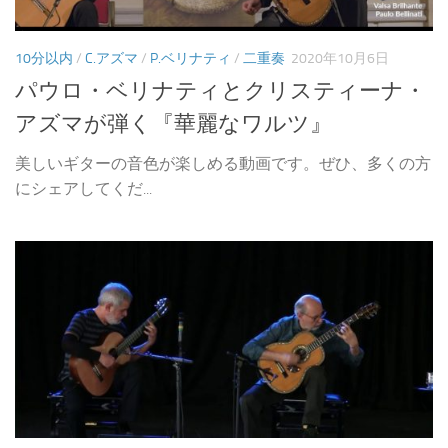
10分以内
/
C.アズマ
/
P.ベリナティ
/
二重奏
2020年10月6日
パウロ・ベリナティとクリスティーナ・
アズマが弾く『華麗なワルツ』
美しいギターの音色が楽しめる動画です。ぜひ、多くの方
にシェアしてくだ...