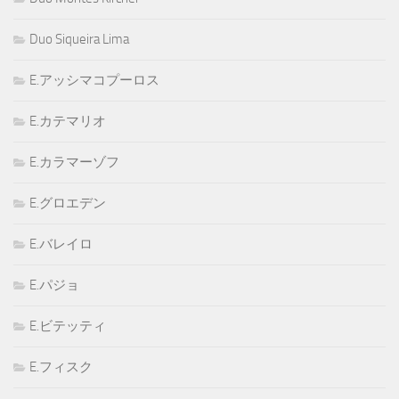
Duo Siqueira Lima
E.アッシマコプーロス
E.カテマリオ
E.カラマーゾフ
E.グロエデン
E.バレイロ
E.パジョ
E.ビテッティ
E.フィスク