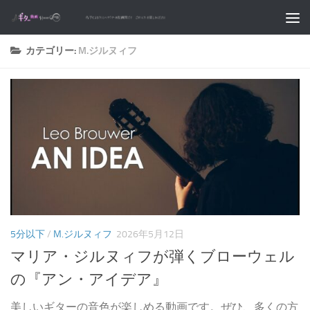
コンテンツへスキップ
カテゴリー:
M.ジルヌィフ
5分以下
/
M.ジルヌィフ
2026年5月12日
マリア・ジルヌィフが弾くブローウェル
の『アン・アイデア』
美しいギターの音色が楽しめる動画です。ぜひ、多くの方