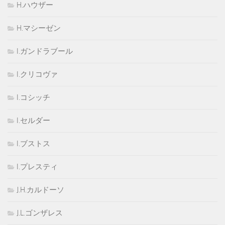
H.ハウザー
H.マシーゼン
I.ガンドラブール
I.クリコヴァ
I.コシッチ
I.セルダー
I.ブストス
I.プレスティ
J.H.カルドーソ
J.L.ゴンザレス