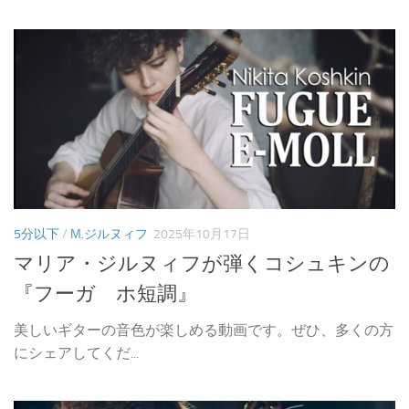
5分以下
/
M.ジルヌィフ
2025年10月17日
マリア・ジルヌィフが弾くコシュキンの
『フーガ ホ短調』
美しいギターの音色が楽しめる動画です。ぜひ、多くの方
にシェアしてくだ...