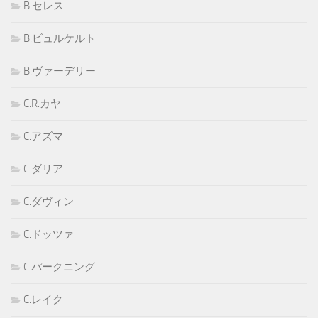
B.セレス
B.ビュルケルト
B.ヴァーデリー
C.R.カヤ
C.アズマ
C.ダリア
C.ダヴィン
C.ドッツァ
C.パークニング
C.レイク