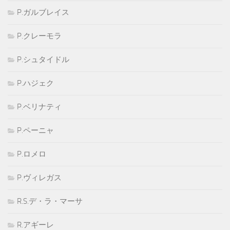
P.ガルブレイス
P.クレーモラ
P.シュタイドル
P.ハジェク
P.ベリナティ
P.ペーニャ
P.ロメロ
P.ヴィレガス
R.S.デ・ラ・マーサ
R.アギーレ