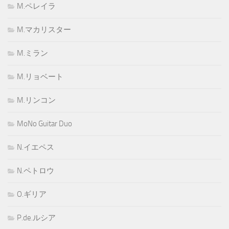
M.ペレイラ
M.マカリスター
M.ミラン
M.リョベート
M.リンコン
MoNo Guitar Duo
N.イエペス
N.ペトロウ
O.ギリア
P.de.ルシア