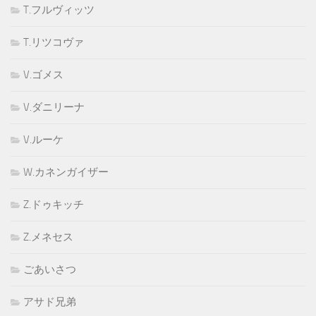
T.フルヴィッツ
T.リツコヴァ
V.ゴメス
V.ダニリーナ
V.ルーケ
W.カネンガイザー
Z.ドゥキッチ
Z.メネセス
ごあいさつ
アサド兄弟