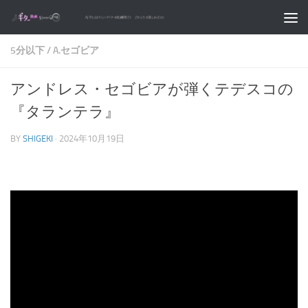
コンテンツへスキップ
5分以下
/
A.セゴビア
アンドレス・セゴビアが弾くテデスコの
『タランテラ』
BY
SHIGEKI
·
2024年10月19日