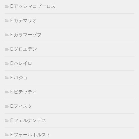
E.アッシマコプーロス
E.カテマリオ
E.カラマーゾフ
E.グロエデン
E.バレイロ
E.パジョ
E.ビテッティ
E.フィスク
E.フェルナンデス
E.フォールホルスト