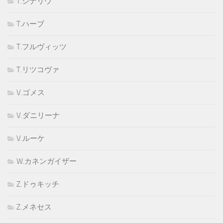
T.ジナリウ
T.ハーブ
T.フルヴィッツ
T.リツコヴァ
V.ゴメス
V.ダニリーナ
V.ルーケ
W.カネンガイザー
Z.ドゥキッチ
Z.メネセス