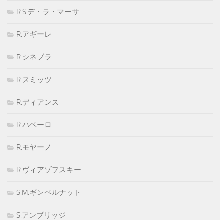
R.S.デ・ラ・マーサ
R.アギーレ
R.ジネブラ
R.スミッツ
R.ディアンス
R.ハベーロ
R.モヤーノ
R.ヴィアゾフスキー
S.M.ギンベルナット
S.アンブリッジ