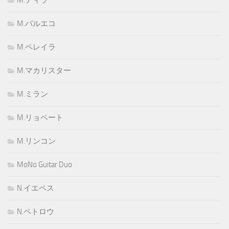
M.バルエコ
M.ペレイラ
M.マカリスター
M.ミラン
M.リョベート
M.リンコン
MoNo Guitar Duo
N.イエペス
N.ペトロウ