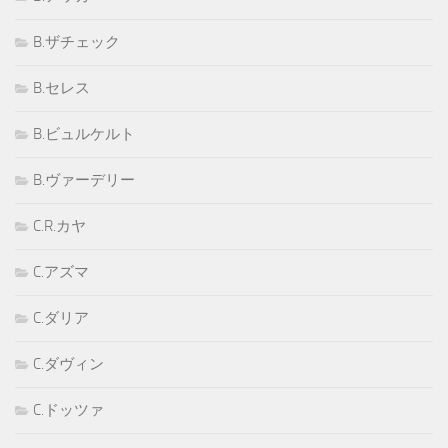
B.ザチェック
B.セレス
B.ビュルケルト
B.ヴァーデリー
C.R.カヤ
C.アズマ
C.ダリア
C.ダヴィン
C.ドッツァ