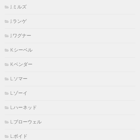
J.ミルズ
J.ランゲ
J.ワグナー
K.シーベル
K.ベンダー
L.ソマー
L.ゾーイ
L.ハーネッド
L.ブローウェル
L.ボイド