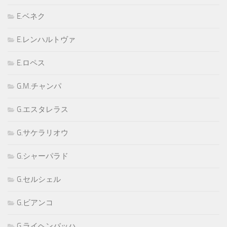
E.ベネク
E.レンハルトヴァ
E.ロペス
G.M.チャンパ
G.エスタレラス
G.サケラリオウ
G.シャーパラド
G.セルシェル
G.ビアンコ
G.ライヘンバッハ