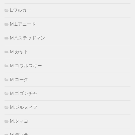
L.ワルカー
M.L.アニード
M.Y.ステッドマン
M.カヤト
M.コワルスキー
M.コーク
M.ゴゴンチャ
M.ジルヌィフ
M.タマヨ
M.ディラ