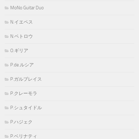
MoNo Guitar Duo
N.イエペス
N.ペトロウ
O.ギリア
P.de.ルシア
P.ガルブレイス
P.クレーモラ
P.シュタイドル
P.ハジェク
P.ベリナティ