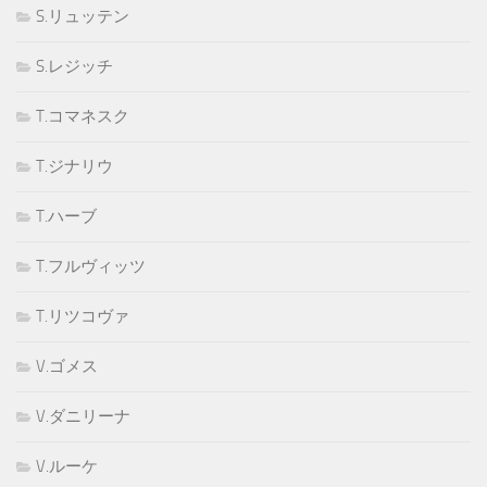
S.リュッテン
S.レジッチ
T.コマネスク
T.ジナリウ
T.ハーブ
T.フルヴィッツ
T.リツコヴァ
V.ゴメス
V.ダニリーナ
V.ルーケ