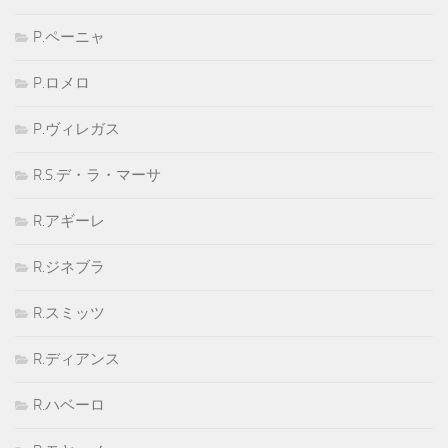
P.ペーニャ
P.ロメロ
P.ヴィレガス
R.S.デ・ラ・マーサ
R.アギーレ
R.ジネブラ
R.スミッツ
R.ディアンス
R.ハベーロ