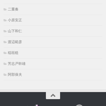
二重奏
小原安正
山下和仁
渡辺範彦
稲垣稔
芳志戸幹雄
阿部保夫