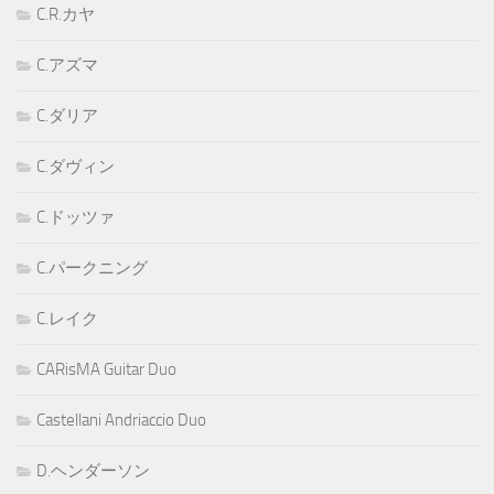
C.R.カヤ
C.アズマ
C.ダリア
C.ダヴィン
C.ドッツァ
C.パークニング
C.レイク
CARisMA Guitar Duo
Castellani Andriaccio Duo
D.ヘンダーソン