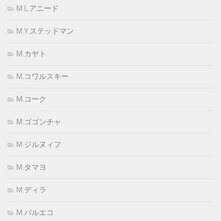
M.L.アニード
M.Y.ステッドマン
M.カヤト
M.コワルスキー
M.コーク
M.ゴゴンチャ
M.ジルヌィフ
M.タマヨ
M.ディラ
M.バルエコ