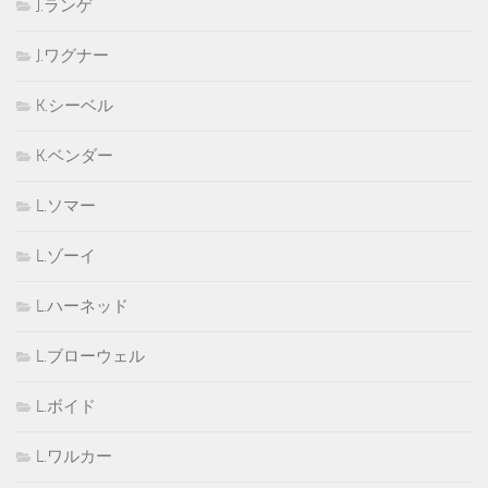
J.ランゲ
J.ワグナー
K.シーベル
K.ベンダー
L.ソマー
L.ゾーイ
L.ハーネッド
L.ブローウェル
L.ボイド
L.ワルカー