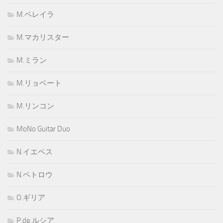
M.ペレイラ
M.マカリスター
M.ミラン
M.リョベート
M.リンコン
MoNo Guitar Duo
N.イエペス
N.ペトロウ
O.ギリア
P.de.ルシア