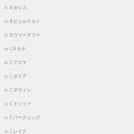
B.セレス
B.ビュルケルト
B.ヴァーデリー
C.R.カヤ
C.アズマ
C.ダリア
C.ダヴィン
C.ドッツァ
C.パークニング
C.レイク