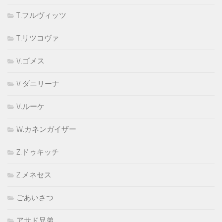
T.フルヴィッツ
T.リツコヴァ
V.ゴメス
V.ダニリーナ
V.ルーケ
W.カネンガイザー
Z.ドゥキッチ
Z.メネセス
ごあいさつ
アサド兄弟