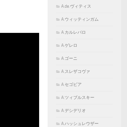
A.de.ヴィティス
A.ウィッティンガム
A.カルレバロ
A.ゲレロ
A.ゴーニ
A.スレザコヴァ
A.セゴビア
A.ツィブルスキー
A.デシデリオ
A.ハッシュレウザー