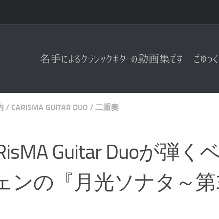
内
/
CARISMA GUITAR DUO
/
二重奏
RisMA Guitar Duoが
ェンの『月光ソナタ～第
』