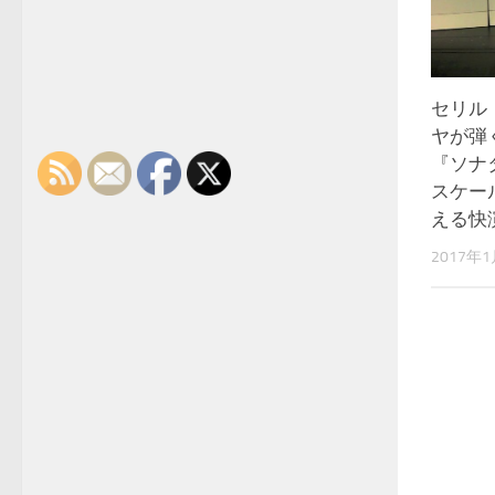
セリル
ヤが弾
『ソナ
スケー
える快
2017年