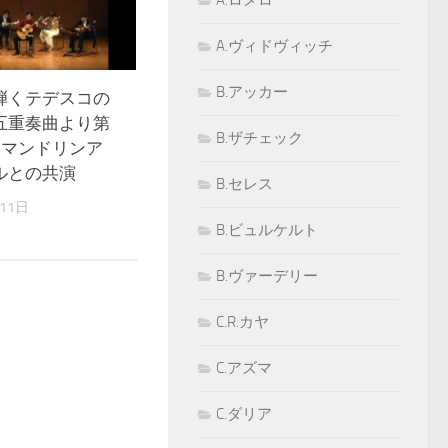
A.ロメロ
A.ヴィドヴィッチ
B.アッカー
弾くテデスコの
五重奏曲より第
B.ザチェック
 マンドリンア
ルとの共演
B.セレス
11日
B.ビュルケルト
B.ヴァーデリー
C.R.カヤ
C.アズマ
C.ダリア