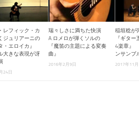
・レフィック・カ
瑞々しさに満ちた快演
稲垣稔が
くジュリアーニの
A.ロメロが弾くソルの
『ギター
タ・エロイカ』
『魔笛の主題による変奏
4楽章』
ル大きな表現が冴
曲』
ンサンブ
演
2016年2月9日
2017年11月
1月24日