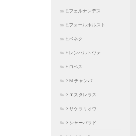
E.フェルナンデス
E.フォールホルスト
E.ベネク
E.レンハルトヴァ
E.ロペス
G.M.チャンパ
G.エスタレラス
G.サケラリオウ
G.シャーパラド