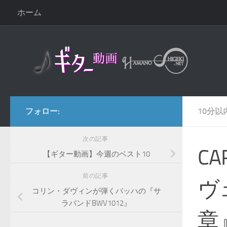
ホーム
コンテンツへスキップ
フォロー:
10分以
次の記事
CA
【ギター動画】今週のベスト10
前の記事
ヴ
コリン・ダヴィンが弾くバッハの『サ
ラバンドBWV1012』
章