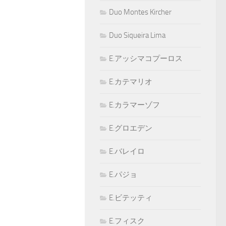
Duo Montes Kircher
Duo Siqueira Lima
E.アッシマコプーロス
E.カテマリオ
E.カラマーゾフ
E.グロエデン
E.バレイロ
E.パジョ
E.ビテッティ
E.フィスク