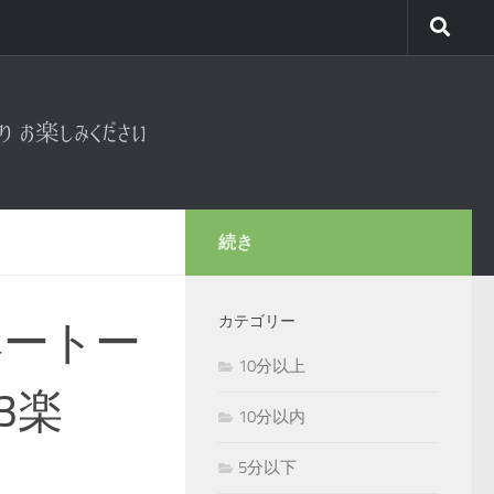
続き
カテゴリー
弾くベートー
10分以上
3楽
10分以内
5分以下