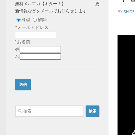
無料メルマガ【ギター！】 更
新情報などをメールでお知らせします
BY
SHIGE
登録
解除
*
メールアドレス
*
お名前
姓
名
検
索: