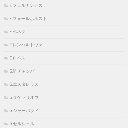
E.フェルナンデス
E.フォールホルスト
E.ベネク
E.レンハルトヴァ
E.ロペス
G.M.チャンパ
G.エスタレラス
G.サケラリオウ
G.シャーパラド
G.セルシェル