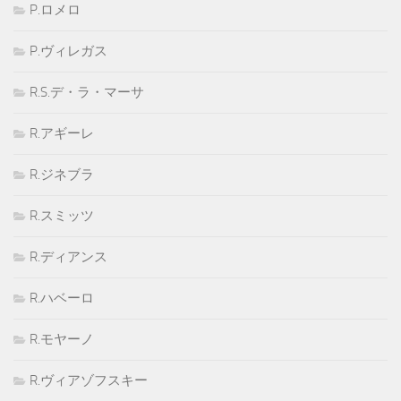
P.ロメロ
P.ヴィレガス
R.S.デ・ラ・マーサ
R.アギーレ
R.ジネブラ
R.スミッツ
R.ディアンス
R.ハベーロ
R.モヤーノ
R.ヴィアゾフスキー