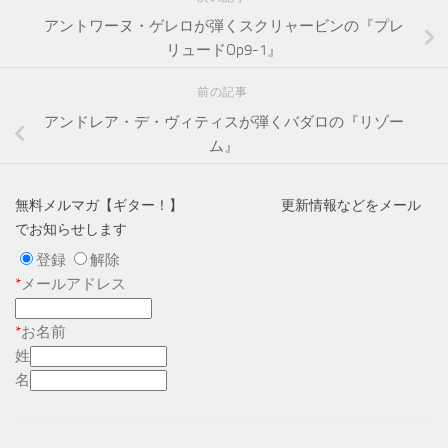
アントワーヌ・ゲレロが弾くスクリャービンの『プレ
リュードOp9-1』
前の記事
アンドレア・デ・ヴィティスが弾くバダロの『リゾー
ム』
無料メルマガ【ギター！】 更新情報などをメール
でお知らせします
登録
解除
*
メールアドレス
*
お名前
姓
名