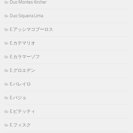
Duo Montes Kircher
Duo Siqueira Lima
E.アッシマコプーロス
E.カテマリオ
E.カラマーゾフ
E.グロエデン
E.バレイロ
E.パジョ
E.ビテッティ
E.フィスク