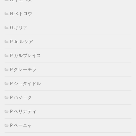
N.ペトロウ
O.ギリア
P.de.ルシア
P.ガルブレイス
P.クレーモラ
P.シュタイドル
P.ハジェク
P.ベリナティ
P.ペーニャ