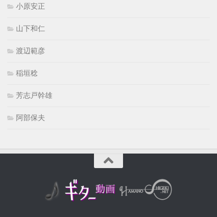
小原安正
山下和仁
渡辺範彦
稲垣稔
芳志戸幹雄
阿部保夫