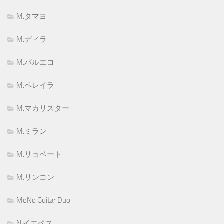
M.タマヨ
M.ディラ
M.バルエコ
M.ペレイラ
M.マカリスター
M.ミラン
M.リョベート
M.リンコン
MoNo Guitar Duo
N.イエペス