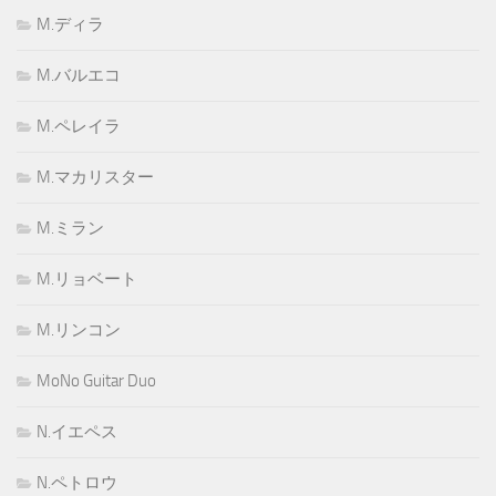
M.ディラ
M.バルエコ
M.ペレイラ
M.マカリスター
M.ミラン
M.リョベート
M.リンコン
MoNo Guitar Duo
N.イエペス
N.ペトロウ