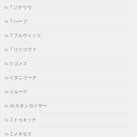
T.ジナリウ
T.ハーブ
T.フルヴィッツ
T.リツコヴァ
V.ゴメス
V.ダニリーナ
V.ルーケ
W.カネンガイザー
Z.ドゥキッチ
Z.メネセス