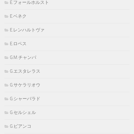
E.フォールホルスト
E.ベネク
E.レンハルトヴァ
E.ロペス
G.M.チャンパ
G.エスタレラス
G.サケラリオウ
G.シャーパラド
G.セルシェル
G.ビアンコ