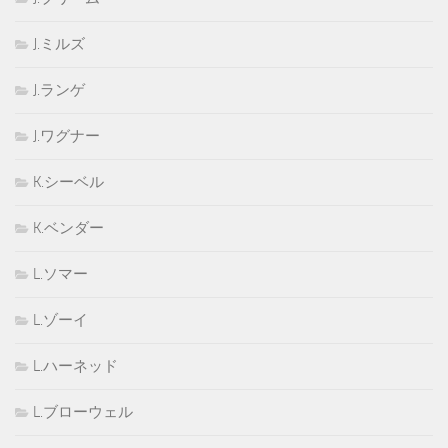
J.ミルズ
J.ランゲ
J.ワグナー
K.シーベル
K.ベンダー
L.ソマー
L.ゾーイ
L.ハーネッド
L.ブローウェル