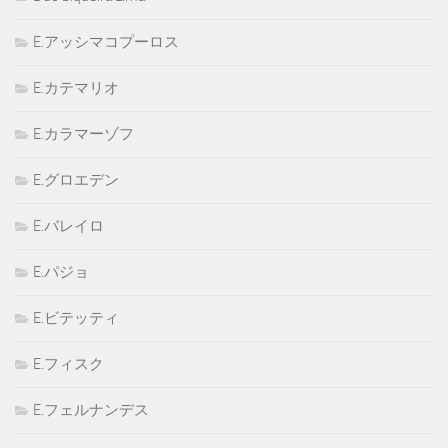
E.アッシマコプーロス
E.カテマリオ
E.カラマーゾフ
E.グロエデン
E.バレイロ
E.パジョ
E.ビテッティ
E.フィスク
E.フェルナンデス