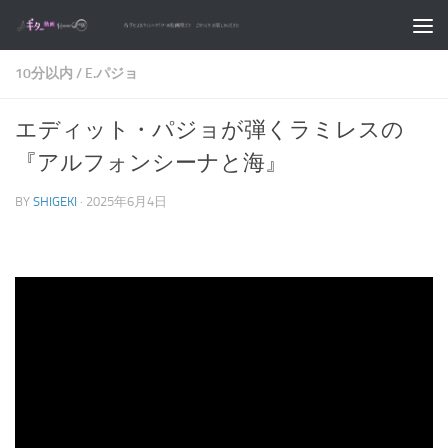
コンテンツへスキップ
10分以内
/
E.パジョ
エディット・パジョが弾くラミレスの
『アルフォンシーナと海』
BY
SHIGEKI
·
2025年6月4日