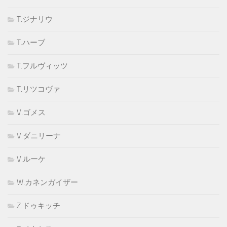
T.ジナリウ
T.ハーブ
T.フルヴィッツ
T.リツコヴァ
V.ゴメス
V.ダニリーナ
V.ルーケ
W.カネンガイザー
Z.ドゥキッチ