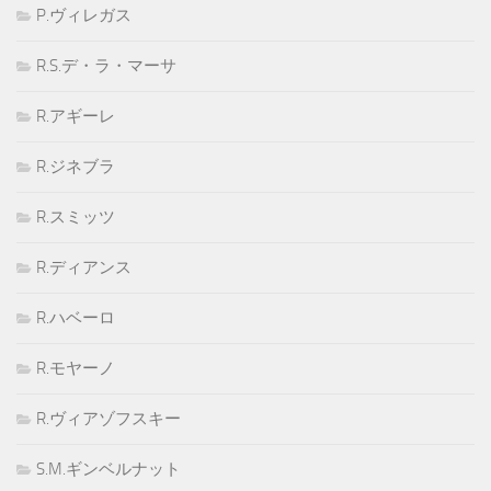
P.ヴィレガス
R.S.デ・ラ・マーサ
R.アギーレ
R.ジネブラ
R.スミッツ
R.ディアンス
R.ハベーロ
R.モヤーノ
R.ヴィアゾフスキー
S.M.ギンベルナット