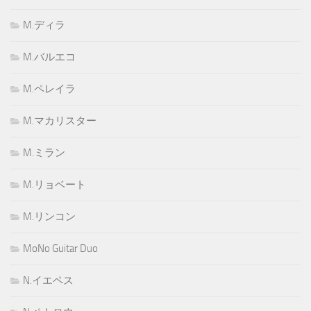
M.ディラ
M.バルエコ
M.ペレイラ
M.マカリスター
M.ミラン
M.リョベート
M.リンコン
MoNo Guitar Duo
N.イエペス