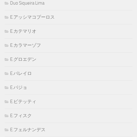
Duo Siqueira Lima
E.アッシマコプーロス
E.カテマリオ
E.カラマーゾフ
E.グロエデン
E.バレイロ
E.パジョ
E.ビテッティ
E.フィスク
E.フェルナンデス