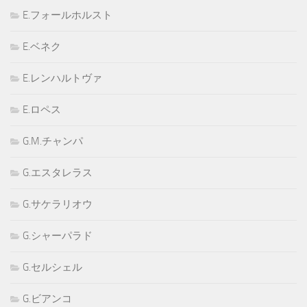
E.フォールホルスト
E.ベネク
E.レンハルトヴァ
E.ロペス
G.M.チャンパ
G.エスタレラス
G.サケラリオウ
G.シャーパラド
G.セルシェル
G.ビアンコ