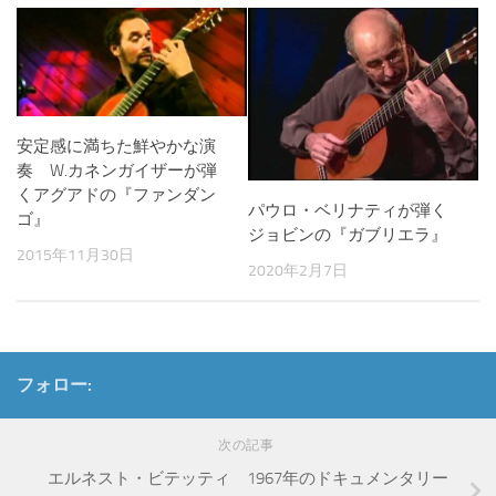
安定感に満ちた鮮やかな演
奏 W.カネンガイザーが弾
くアグアドの『ファンダン
パウロ・ベリナティが弾く
ゴ』
ジョビンの『ガブリエラ』
2015年11月30日
2020年2月7日
フォロー:
次の記事
エルネスト・ビテッティ 1967年のドキュメンタリー