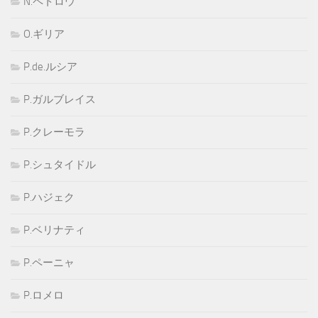
N.ペトロウ
O.ギリア
P.de.ルシア
P.ガルブレイス
P.クレーモラ
P.シュタイドル
P.ハジェク
P.ベリナティ
P.ペーニャ
P.ロメロ