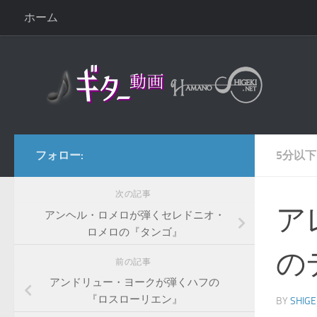
ホーム
コンテンツへスキップ
フォロー:
5分以下
次の記事
ア
アンヘル・ロメロが弾くセレドニオ・
ロメロの『タンゴ』
の
前の記事
アンドリュー・ヨークが弾くハフの
『ロスローリエン』
BY
SHIGE