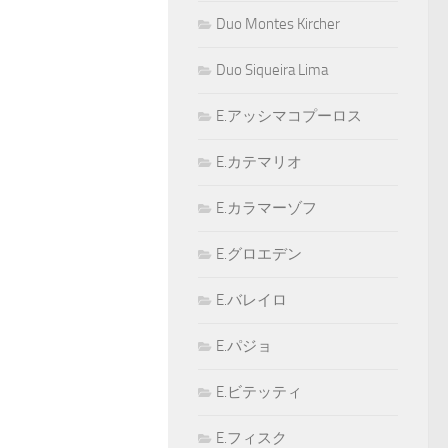
Duo Montes Kircher
Duo Siqueira Lima
E.アッシマコプーロス
E.カテマリオ
E.カラマーゾフ
E.グロエデン
E.バレイロ
E.パジョ
E.ビテッティ
E.フィスク