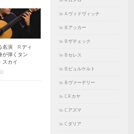
A.ロメロ
A.ヴィドヴィッチ
B.アッカー
B.ザチェック
名演 R.ディ
身が弾くタン
B.セレス
・スカイ
B.ビュルケルト
1日
B.ヴァーデリー
C.R.カヤ
C.アズマ
C.ダリア