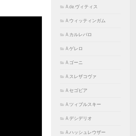
A.de.ヴィティス
A.ウィッティンガム
A.カルレバロ
A.ゲレロ
A.ゴーニ
A.スレザコヴァ
A.セゴビア
A.ツィブルスキー
A.デシデリオ
A.ハッシュレウザー