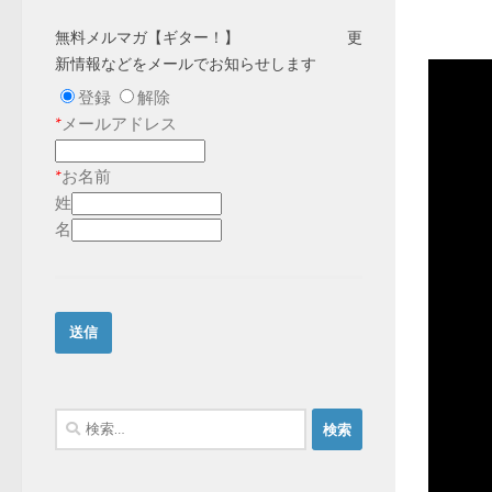
無料メルマガ【ギター！】 更
新情報などをメールでお知らせします
登録
解除
*
メールアドレス
*
お名前
姓
名
検
索: