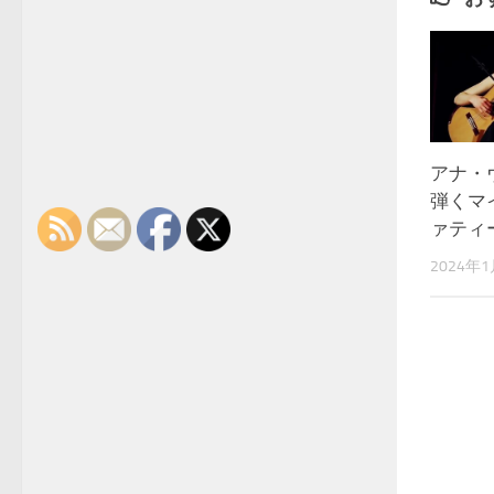
アナ・
弾くマ
ァティ
2024年