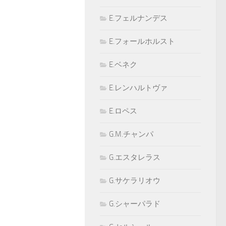
E.フェルナンデス
E.フォールホルスト
E.ベネク
E.レンハルトヴァ
E.ロペス
G.M.チャンパ
G.エスタレラス
G.サケラリオウ
G.シャーパラド