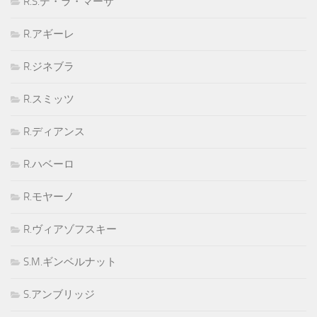
R.S.デ・ラ・マーサ
R.アギーレ
R.ジネブラ
R.スミッツ
R.ディアンス
R.ハベーロ
R.モヤーノ
R.ヴィアゾフスキー
S.M.ギンベルナット
S.アンブリッジ