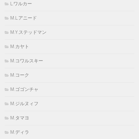
L.ワルカー
M.L.アニード
M.Y.ステッドマン
M.カヤト
M.コワルスキー
M.コーク
M.ゴゴンチャ
M.ジルヌィフ
M.タマヨ
M.ディラ