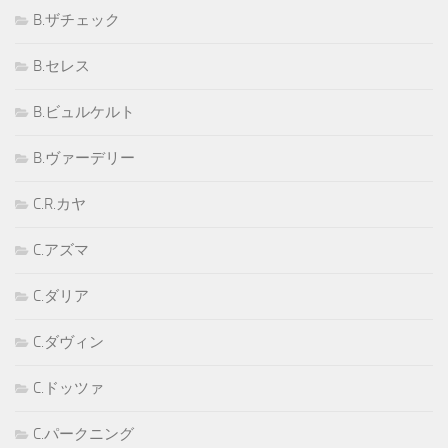
B.ザチェック
B.セレス
B.ビュルケルト
B.ヴァーデリー
C.R.カヤ
C.アズマ
C.ダリア
C.ダヴィン
C.ドッツァ
C.パークニング