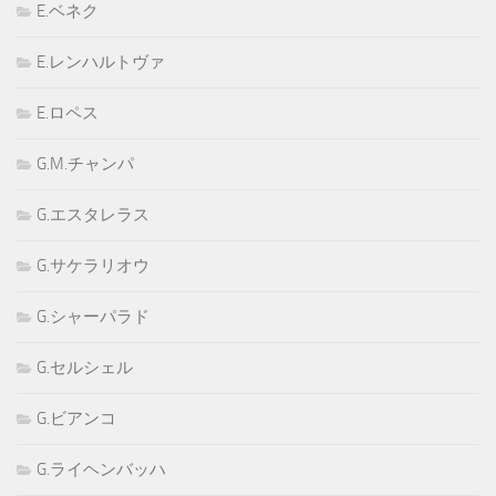
E.ベネク
E.レンハルトヴァ
E.ロペス
G.M.チャンパ
G.エスタレラス
G.サケラリオウ
G.シャーパラド
G.セルシェル
G.ビアンコ
G.ライヘンバッハ