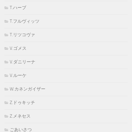
T.ハーブ
T.フルヴィッツ
T.リツコヴァ
V.ゴメス
V.ダニリーナ
V.ルーケ
W.カネンガイザー
Z.ドゥキッチ
Z.メネセス
ごあいさつ