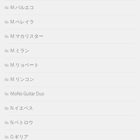
M.バルエコ
M.ペレイラ
M.マカリスター
M.ミラン
M.リョベート
M.リンコン
MoNo Guitar Duo
N.イエペス
N.ペトロウ
O.ギリア