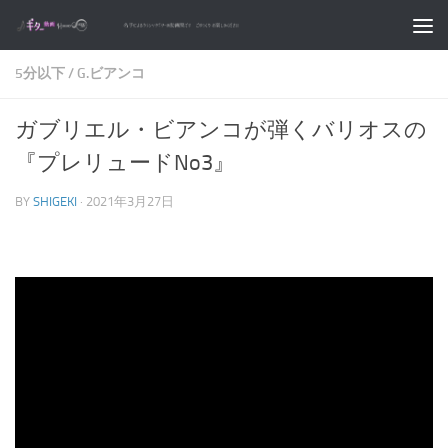
コンテンツへスキップ
5分以下
/
G.ビアンコ
ガブリエル・ビアンコが弾くバリオスの
『プレリュードNo3』
BY
SHIGEKI
·
2021年3月27日