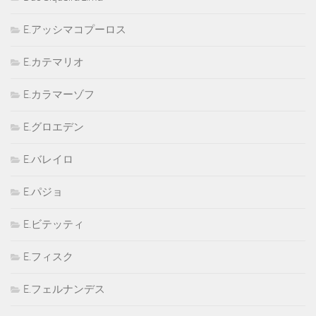
E.アッシマコプーロス
E.カテマリオ
E.カラマーゾフ
E.グロエデン
E.バレイロ
E.パジョ
E.ビテッティ
E.フィスク
E.フェルナンデス