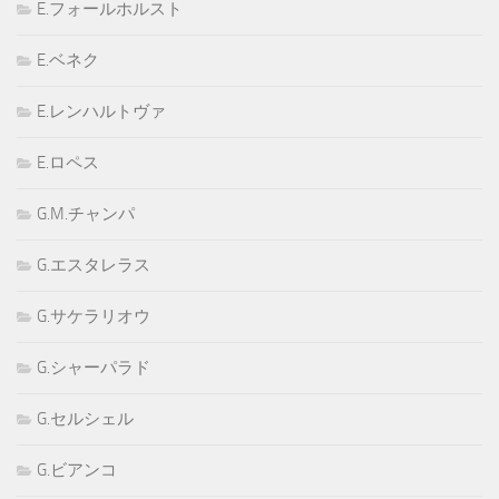
E.フォールホルスト
E.ベネク
E.レンハルトヴァ
E.ロペス
G.M.チャンパ
G.エスタレラス
G.サケラリオウ
G.シャーパラド
G.セルシェル
G.ビアンコ