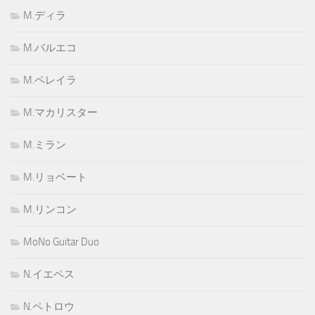
M.ディラ
M.バルエコ
M.ペレイラ
M.マカリスター
M.ミラン
M.リョベート
M.リンコン
MoNo Guitar Duo
N.イエペス
N.ペトロウ