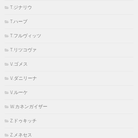
T.ジナリウ
T.ハーブ
T.フルヴィッツ
T.リツコヴァ
V.ゴメス
V.ダニリーナ
V.ルーケ
W.カネンガイザー
Z.ドゥキッチ
Z.メネセス