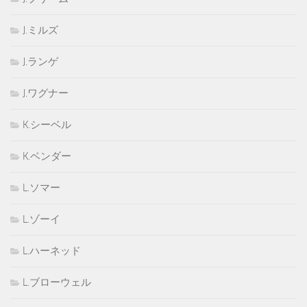
J.ミルズ
J.ランゲ
J.ワグナー
K.シーベル
K.ベンダー
L.ソマー
L.ゾーイ
L.ハーネッド
L.ブローウェル