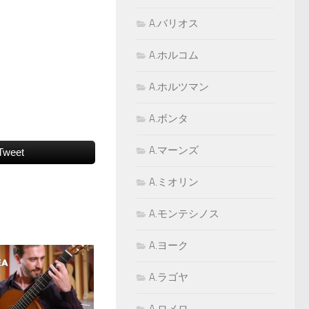
A.バリオス
A.ホルコム
A.ホルツマン
A.ボンタ
A.マーンズ
Tweet
A.ミオリン
A.モンテシノス
A.ヨーク
A.ラゴヤ