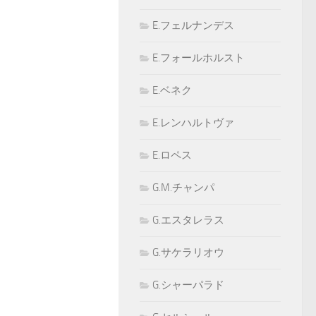
E.フェルナンデス
E.フォールホルスト
E.ベネク
E.レンハルトヴァ
E.ロペス
G.M.チャンパ
G.エスタレラス
G.サケラリオウ
G.シャーパラド