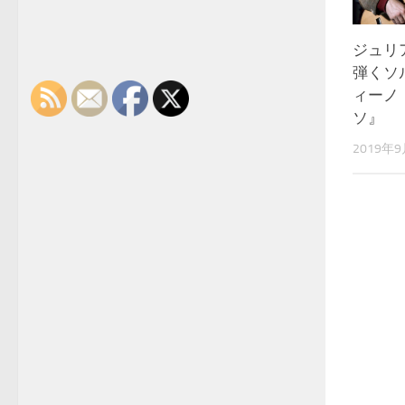
ジュリ
弾くソ
ィーノ
ソ』
2019年