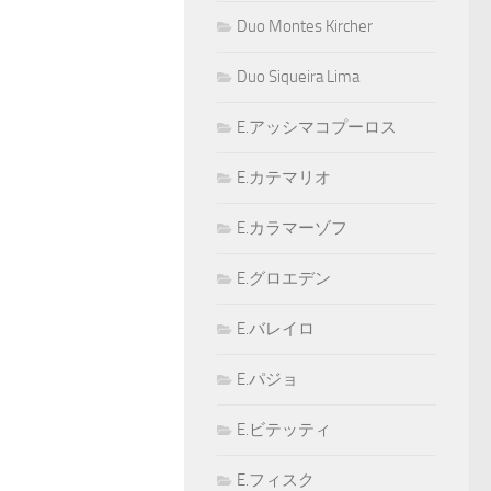
Duo Montes Kircher
Duo Siqueira Lima
E.アッシマコプーロス
E.カテマリオ
E.カラマーゾフ
E.グロエデン
E.バレイロ
E.パジョ
E.ビテッティ
E.フィスク