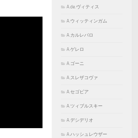
A.de.ヴィティス
A.ウィッティンガム
A.カルレバロ
A.ゲレロ
A.ゴーニ
A.スレザコヴァ
A.セゴビア
A.ツィブルスキー
A.デシデリオ
A.ハッシュレウザー