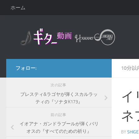
ホーム
コンテンツへスキップ
フォロー:
10分以
次の記事
イ
プレスティ&ラゴヤが弾くスカルラッ
ティの『ソナタK173』
ネ
前の記事
イオアナ・ガンドラブールが弾くバリ
オスの『すべてのための祈り』
BY
SHIGE