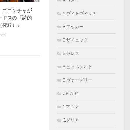
A.ロメロ
・ゴゴンチャが
A.ヴィドヴィッチ
ナドスの『詩的
（抜粋）』
B.アッカー
16日
B.ザチェック
B.セレス
B.ビュルケルト
B.ヴァーデリー
C.R.カヤ
C.アズマ
C.ダリア