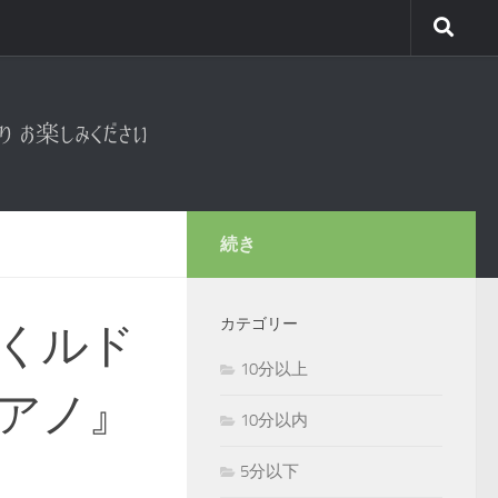
続き
カテゴリー
くルド
10分以上
アノ』
10分以内
5分以下