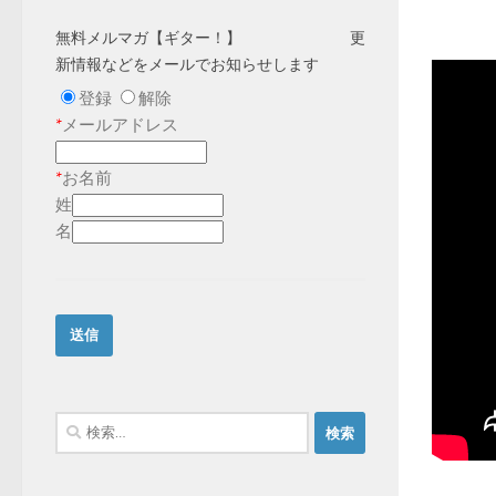
無料メルマガ【ギター！】 更
新情報などをメールでお知らせします
登録
解除
*
メールアドレス
*
お名前
姓
名
検
索: