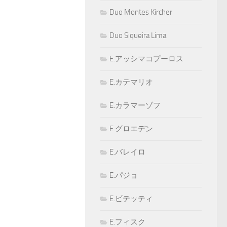
Duo Montes Kircher
Duo Siqueira Lima
E.アッシマコプーロス
E.カテマリオ
E.カラマーゾフ
E.グロエデン
E.バレイロ
E.パジョ
E.ビテッティ
E.フィスク