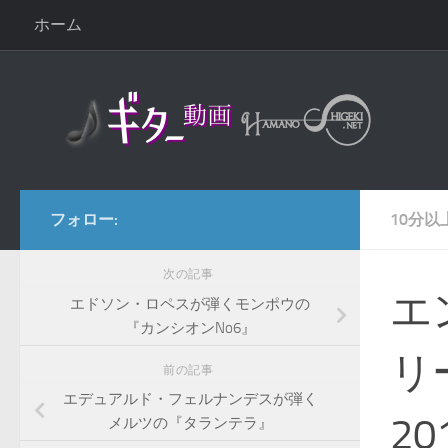
ホーム
コンテンツへスキップ
フォロー:
10分以
次の記事
エ
エドソン・ロペスが弾くモンポウの
『カンシオンNo6』
リ
前の記事
エデュアルド・フェルナンデスが弾く
2
メルツの『タランテラ』