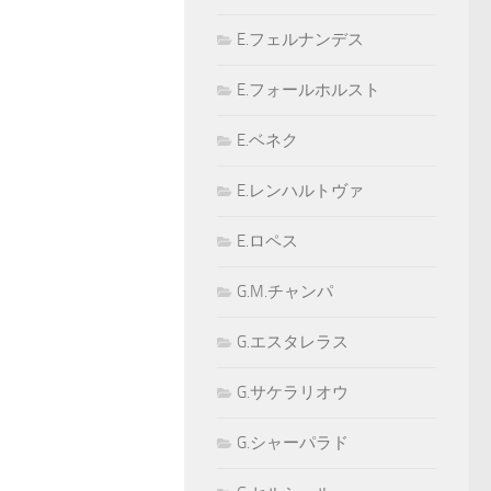
E.フェルナンデス
E.フォールホルスト
E.ベネク
E.レンハルトヴァ
E.ロペス
G.M.チャンパ
G.エスタレラス
G.サケラリオウ
G.シャーパラド