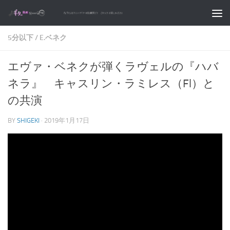
コンテンツへスキップ
5分以下
/
E.ベネク
エヴァ・ベネクが弾くラヴェルの『ハバ
ネラ』 キャスリン・ラミレス（Fl）と
の共演
BY
SHIGEKI
·
2019年1月17日