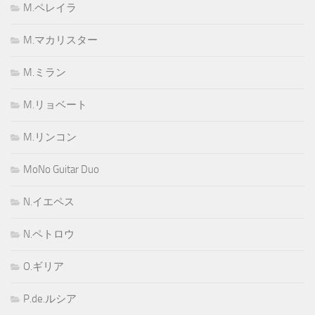
M.ペレイラ
M.マカリスター
M.ミラン
M.リョベート
M.リンコン
MoNo Guitar Duo
N.イエペス
N.ペトロウ
O.ギリア
P.de.ルシア