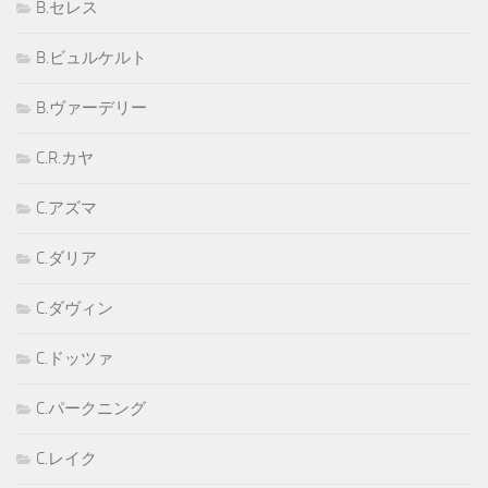
B.セレス
B.ビュルケルト
B.ヴァーデリー
C.R.カヤ
C.アズマ
C.ダリア
C.ダヴィン
C.ドッツァ
C.パークニング
C.レイク