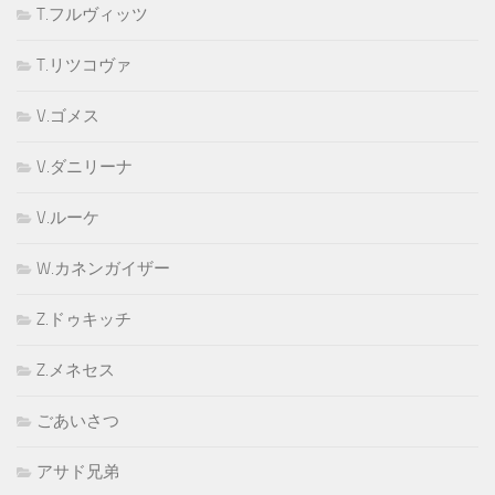
T.フルヴィッツ
T.リツコヴァ
V.ゴメス
V.ダニリーナ
V.ルーケ
W.カネンガイザー
Z.ドゥキッチ
Z.メネセス
ごあいさつ
アサド兄弟