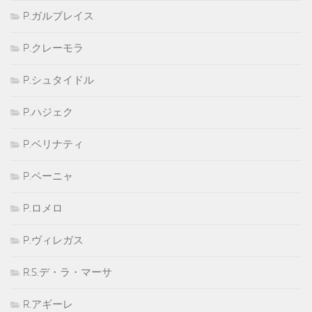
P.ガルブレイス
P.クレーモラ
P.シュタイドル
P.ハジェク
P.ベリナティ
P.ペーニャ
P.ロメロ
P.ヴィレガス
R.S.デ・ラ・マーサ
R.アギーレ