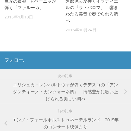
巨匠の貫禄 P.ペーニャが
阿部保夫が弾くイラディエ
弾く『ファルーカ』
ルの『ラ・パロマ』 響き
わたる美音で奏でられる調
2015年1月13日
べ
2016年10月24日
フォロー:
次の記事
エリシュカ・レンハルトヴァが弾くテデスコの『アン
ダンティーノ・カンツォーネ風』 情感豊かに歌い上
げられる美しい調べ
前の記事
エンノ・フォールホルスト in ネーデルランド 2015年
のコンサート映像より