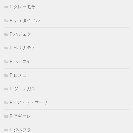
P.クレーモラ
P.シュタイドル
P.ハジェク
P.ベリナティ
P.ペーニャ
P.ロメロ
P.ヴィレガス
R.S.デ・ラ・マーサ
R.アギーレ
R.ジネブラ