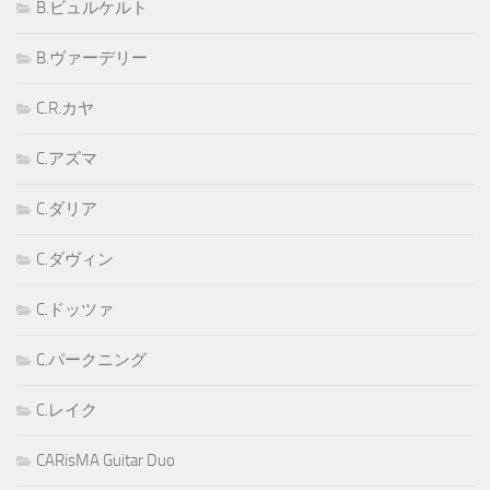
B.ビュルケルト
B.ヴァーデリー
C.R.カヤ
C.アズマ
C.ダリア
C.ダヴィン
C.ドッツァ
C.パークニング
C.レイク
CARisMA Guitar Duo