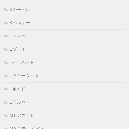
K.シーベル
K.ベンダー
L.ソマー
L.ゾーイ
L.ハーネッド
L.ブローウェル
L.ボイド
L.ワルカー
M.L.アニード
M.Y.ステッドマン