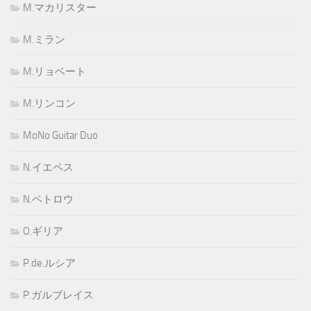
M.マカリスター
M.ミラン
M.リョベート
M.リンコン
MoNo Guitar Duo
N.イエペス
N.ペトロウ
O.ギリア
P.de.ルシア
P.ガルブレイス