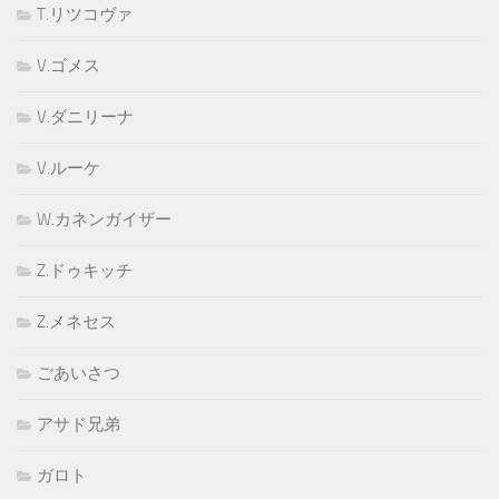
T.リツコヴァ
V.ゴメス
V.ダニリーナ
V.ルーケ
W.カネンガイザー
Z.ドゥキッチ
Z.メネセス
ごあいさつ
アサド兄弟
ガロト