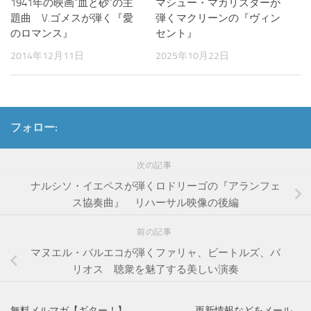
1941年の映画“血と砂”の主
マシュー・マカリスターが
題曲 V.ゴメスが弾く『愛
弾くマクリーンの『ヴィン
のロマンス』
セント』
2014年12月11日
2025年10月22日
フォロー:
次の記事
ナルシソ・イエペスが弾くロドリーゴの『アランフェ
ス協奏曲』 リハーサル映像の後編
前の記事
マヌエル・バルエコが弾くファリャ、ビートルズ、バ
リオス 聴衆を魅了する美しい演奏
無料メルマガ【ギター！】 更新情報などをメール