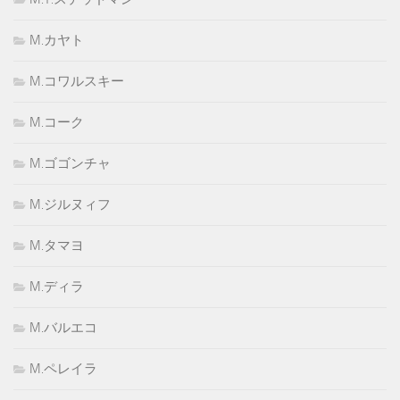
M.カヤト
M.コワルスキー
M.コーク
M.ゴゴンチャ
M.ジルヌィフ
M.タマヨ
M.ディラ
M.バルエコ
M.ペレイラ