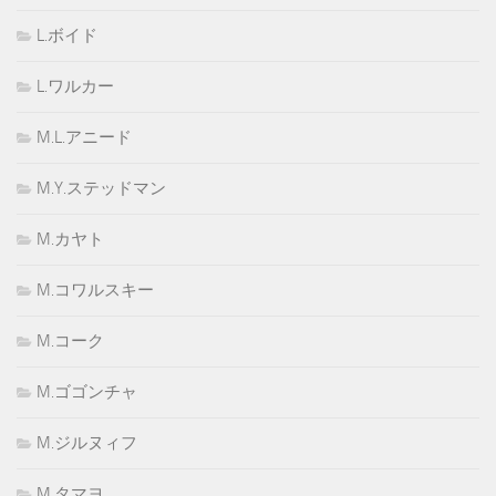
L.ボイド
L.ワルカー
M.L.アニード
M.Y.ステッドマン
M.カヤト
M.コワルスキー
M.コーク
M.ゴゴンチャ
M.ジルヌィフ
M.タマヨ