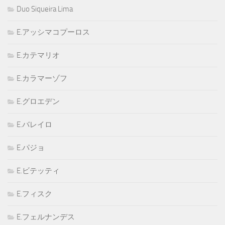
Duo Siqueira Lima
E.アッシマコプーロス
E.カテマリオ
E.カラマーゾフ
E.グロエデン
E.バレイロ
E.パジョ
E.ビテッティ
E.フィスク
E.フェルナンデス