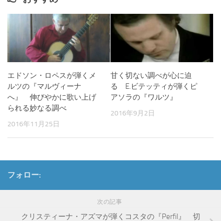
エドソン・ロペスが弾くメ
甘く切ない調べが心に迫
ルツの『マルヴィーナ
る E.ビテッティが弾くピ
へ』 伸びやかに歌い上げ
アソラの『ワルツ』
られる妙なる調べ
2016年9月2日
2016年11月25日
フォロー:
次の記事
クリスティーナ・アズマが弾くコスタの『Perfil』 切