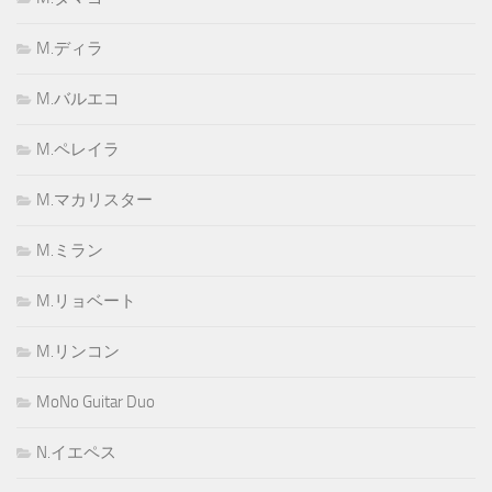
M.ディラ
M.バルエコ
M.ペレイラ
M.マカリスター
M.ミラン
M.リョベート
M.リンコン
MoNo Guitar Duo
N.イエペス