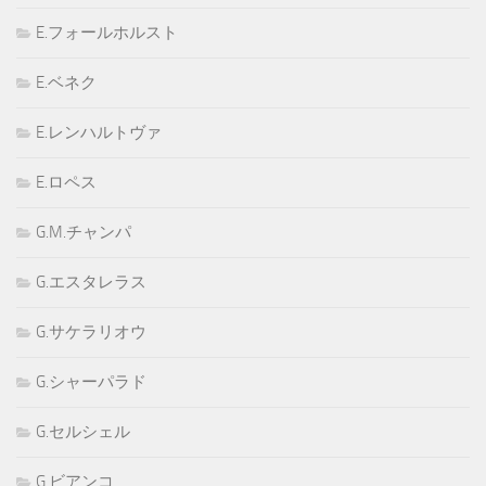
E.フォールホルスト
E.ベネク
E.レンハルトヴァ
E.ロペス
G.M.チャンパ
G.エスタレラス
G.サケラリオウ
G.シャーパラド
G.セルシェル
G.ビアンコ