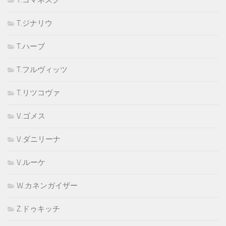
T.ジナリウ
T.ハーブ
T.フルヴィッツ
T.リツコヴァ
V.ゴメス
V.ダニリーナ
V.ルーケ
W.カネンガイザー
Z.ドゥキッチ