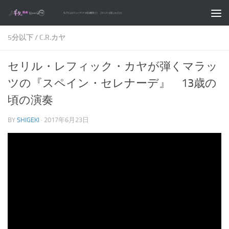
コンテンツへスキップ
5分以下
/
C.R.カヤ
セリル・レフィック・カヤが弾くマラッ
ツの『スペイン・セレナーデ』 13歳の
頃の演奏
BY
SHIGEKI
·
2017年6月23日