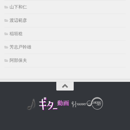
山下和仁
渡辺範彦
稲垣稔
芳志戸幹雄
阿部保夫