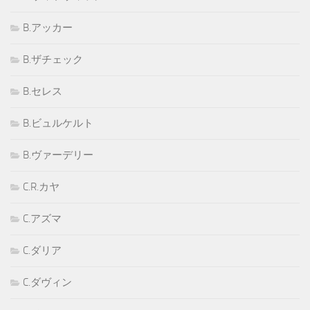
B.アッカー
B.ザチェック
B.セレス
B.ビュルケルト
B.ヴァーデリー
C.R.カヤ
C.アズマ
C.ダリア
C.ダヴィン