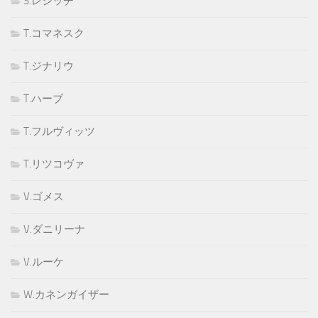
S.レジッチ
T.コマネスク
T.ジナリウ
T.ハーブ
T.フルヴィッツ
T.リツコヴァ
V.ゴメス
V.ダニリーナ
V.ルーケ
W.カネンガイザー