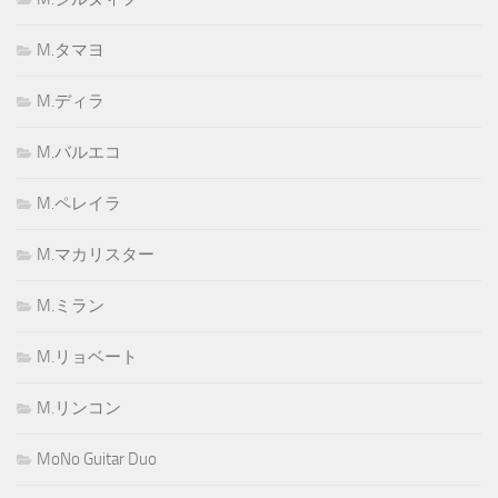
M.タマヨ
M.ディラ
M.バルエコ
M.ペレイラ
M.マカリスター
M.ミラン
M.リョベート
M.リンコン
MoNo Guitar Duo