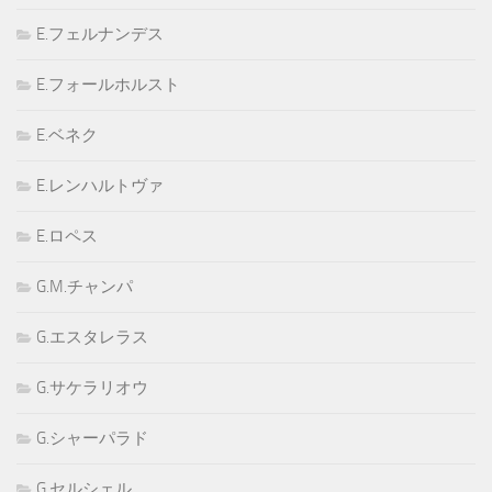
E.フェルナンデス
E.フォールホルスト
E.ベネク
E.レンハルトヴァ
E.ロペス
G.M.チャンパ
G.エスタレラス
G.サケラリオウ
G.シャーパラド
G.セルシェル