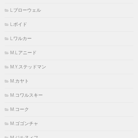
L.ブローウェル
L.ボイド
L.ワルカー
M.L.アニード
M.Y.ステッドマン
M.カヤト
M.コワルスキー
M.コーク
M.ゴゴンチャ
M.ジルヌィフ