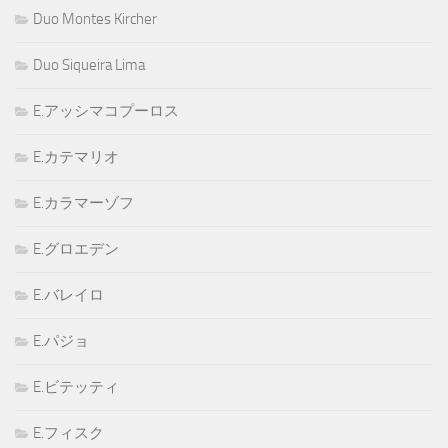
Duo Montes Kircher
Duo Siqueira Lima
E.アッシマコプーロス
E.カテマリオ
E.カラマーゾフ
E.グロエデン
E.バレイロ
E.パジョ
E.ビテッティ
E.フィスク