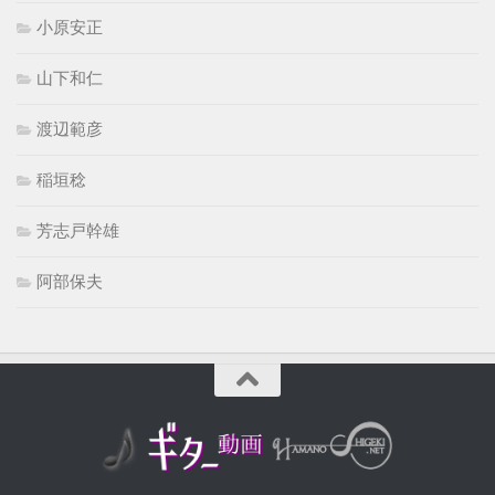
小原安正
山下和仁
渡辺範彦
稲垣稔
芳志戸幹雄
阿部保夫