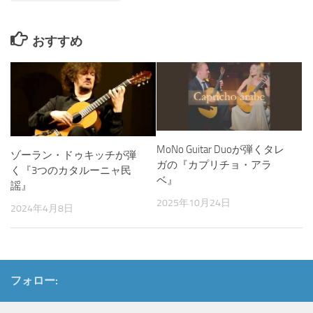
おすすめ
MoNo Guitar Duoが弾くタレ
ゾーラン・ドゥキッチが弾
ガの『カプリチョ・アラ
く『3つのカタルーニャ民
ベ』
謡』
2025年10月24日
2024年4月8日
フォロー: