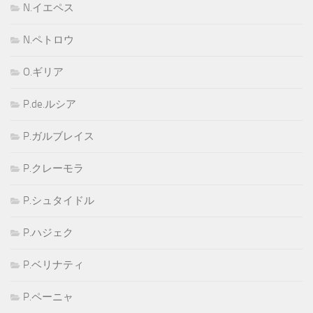
N.イエペス
N.ペトロウ
O.ギリア
P.de.ルシア
P.ガルブレイス
P.クレーモラ
P.シュタイドル
P.ハジェク
P.ベリナティ
P.ペーニャ