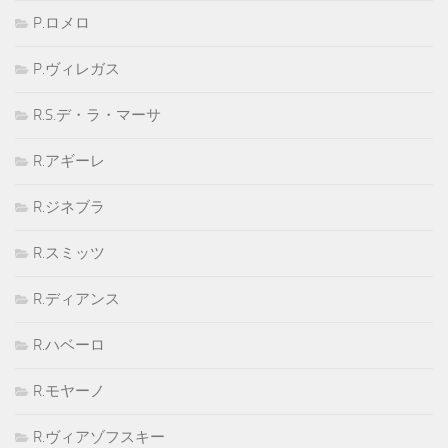
P.ロメロ
P.ヴィレガス
R.S.デ・ラ・マーサ
R.アギーレ
R.ジネブラ
R.スミッツ
R.ディアンス
R.ハベーロ
R.モヤーノ
R.ヴィアゾフスキー