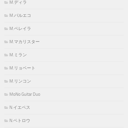
M.ディラ
M.バルエコ
M.ペレイラ
M.マカリスター
M.ミラン
M.リョベート
M.リンコン
MoNo Guitar Duo
N.イエペス
N.ペトロウ