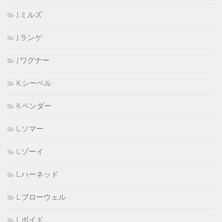
J.ミルズ
J.ランゲ
J.ワグナー
K.シーベル
K.ベンダー
L.ソマー
L.ゾーイ
L.ハーネッド
L.ブローウェル
L.ボイド