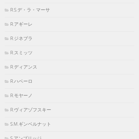
R.S.デ・ラ・マーサ
R.アギーレ
R.ジネブラ
R.スミッツ
R.ディアンス
R.ハベーロ
R.モヤーノ
R.ヴィアゾフスキー
S.M.ギンベルナット
S.アンブリッジ