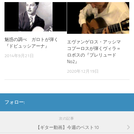
魅惑の調べ ガロトが弾く
エヴァンゲロス・アッシマ
『ドビュッシアーナ』
コプーロスが弾くヴィラ＝
ロボスの『プレリュード
2014年9月21日
No2』
2020年12月19日
フォロー:
次の記事
【ギター動画】今週のベスト10