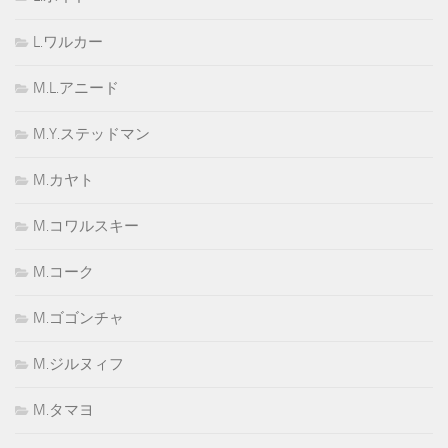
L.ワルカー
M.L.アニード
M.Y.ステッドマン
M.カヤト
M.コワルスキー
M.コーク
M.ゴゴンチャ
M.ジルヌィフ
M.タマヨ