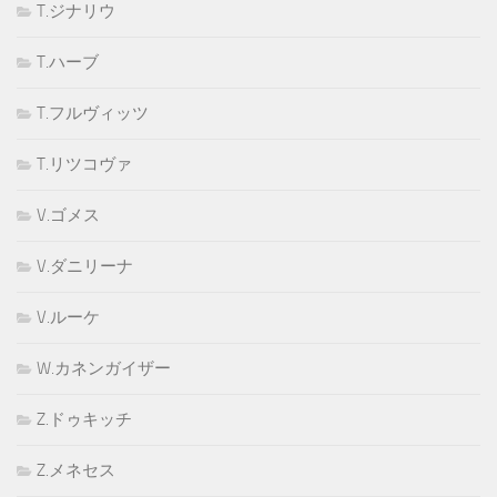
T.ジナリウ
T.ハーブ
T.フルヴィッツ
T.リツコヴァ
V.ゴメス
V.ダニリーナ
V.ルーケ
W.カネンガイザー
Z.ドゥキッチ
Z.メネセス