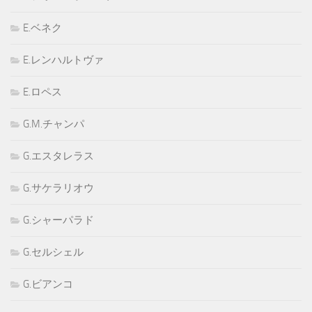
E.ベネク
E.レンハルトヴァ
E.ロペス
G.M.チャンパ
G.エスタレラス
G.サケラリオウ
G.シャーパラド
G.セルシェル
G.ビアンコ