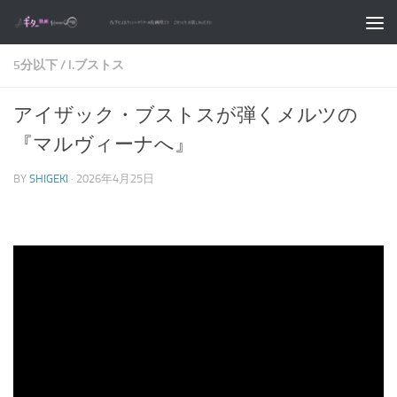
コンテンツへスキップ
5分以下
/
I.ブストス
アイザック・ブストスが弾くメルツの
『マルヴィーナへ』
BY
SHIGEKI
·
2026年4月25日