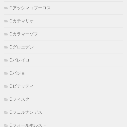
E.アッシマコプーロス
E.カテマリオ
E.カラマーゾフ
E.グロエデン
E.バレイロ
E.パジョ
E.ビテッティ
E.フィスク
E.フェルナンデス
E.フォールホルスト