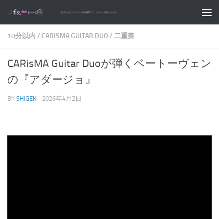
コンテンツへスキップ
10分以内
/
CARISMA GUITAR DUO
/
二重奏
CARisMA Guitar Duoが弾くベートーヴェン
の『アダージョ』
BY
SHIGEKI
·
2026年4月2日