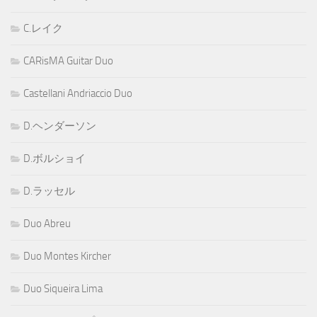
C.レイク
CARisMA Guitar Duo
Castellani Andriaccio Duo
D.ヘンダーソン
D.ボルショイ
D.ラッセル
Duo Abreu
Duo Montes Kircher
Duo Siqueira Lima