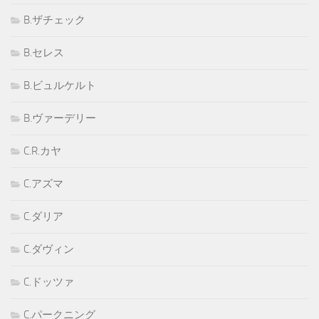
B.ザチェック
B.セレス
B.ビュルケルト
B.ヴァーデリー
C.R.カヤ
C.アズマ
C.ダリア
C.ダヴィン
C.ドッツァ
C.パークニング