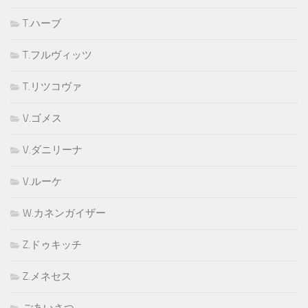
T.ハーブ
T.フルヴィッツ
T.リツコヴァ
V.ゴメス
V.ダニリーナ
V.ルーケ
W.カネンガイザー
Z.ドゥキッチ
Z.メネセス