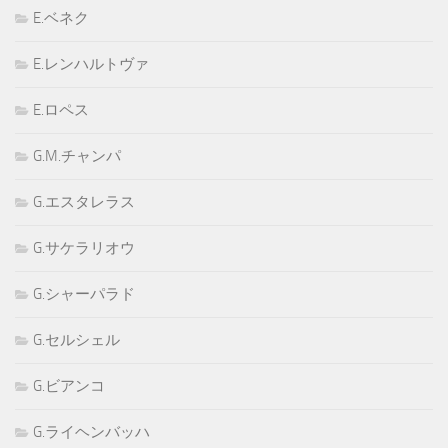
E.ベネク
E.レンハルトヴァ
E.ロペス
G.M.チャンパ
G.エスタレラス
G.サケラリオウ
G.シャーパラド
G.セルシェル
G.ビアンコ
G.ライヘンバッハ