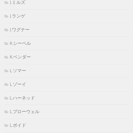
J.ミルズ
J.ランゲ
J.ワグナー
K.シーベル
K.ベンダー
L.ソマー
L.ゾーイ
L.ハーネッド
L.ブローウェル
L.ボイド