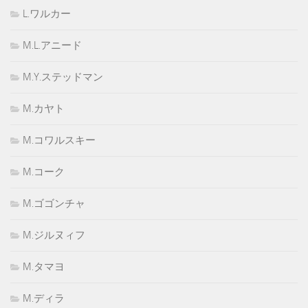
L.ワルカー
M.L.アニード
M.Y.ステッドマン
M.カヤト
M.コワルスキー
M.コーク
M.ゴゴンチャ
M.ジルヌィフ
M.タマヨ
M.ディラ