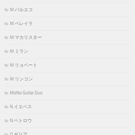
M.バルエコ
M.ペレイラ
M.マカリスター
M.ミラン
M.リョベート
M.リンコン
MoNo Guitar Duo
N.イエペス
N.ペトロウ
O.ギリア