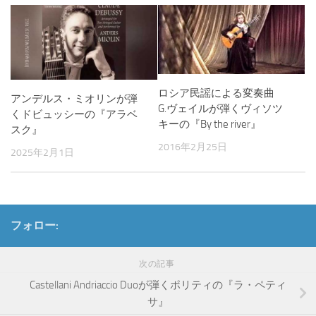
ロシア民謡による変奏曲
アンデルス・ミオリンが弾
G.ヴェイルが弾くヴィソツ
くドビュッシーの『アラベ
キーの『By the river』
スク』
2016年2月25日
2025年2月1日
フォロー:
次の記事
Castellani Andriaccio Duoが弾くポリティの『ラ・ペティ
サ』