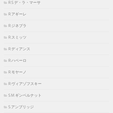
R.S.デ・ラ・マーサ
R.アギーレ
R.ジネブラ
R.スミッツ
R.ディアンス
R.ハベーロ
R.モヤーノ
R.ヴィアゾフスキー
S.M.ギンベルナット
S.アンブリッジ