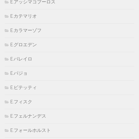
E.アッシマコプーロス
E.カテマリオ
E.カラマーゾフ
E.グロエデン
E.バレイロ
E.パジョ
E.ビテッティ
E.フィスク
E.フェルナンデス
E.フォールホルスト