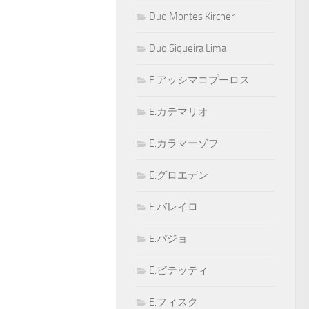
Duo Montes Kircher
Duo Siqueira Lima
E.アッシマコプーロス
E.カテマリオ
E.カラマーゾフ
E.グロエデン
E.バレイロ
E.パジョ
E.ビテッティ
E.フィスク