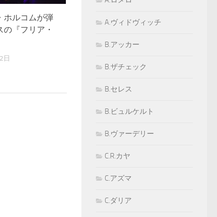
A.ロメロ
・ホルコムが弾
A.ヴィドヴィッチ
スの『フリア・
』
B.アッカー
22日
B.ザチェック
B.セレス
B.ビュルケルト
B.ヴァーデリー
C.R.カヤ
C.アズマ
C.ダリア