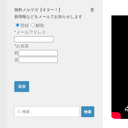
無料メルマガ【ギター！】 更
新情報などをメールでお知らせします
登録
解除
*
メールアドレス
*
お名前
姓
名
検
索: