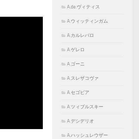
A.de.ヴィティス
A.ウィッティンガム
A.カルレバロ
A.ゲレロ
A.ゴーニ
A.スレザコヴァ
A.セゴビア
A.ツィブルスキー
A.デシデリオ
A.ハッシュレウザー