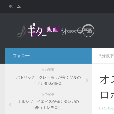
ホーム
コンテンツへスキップ
フォロー:
5分以下
次の記事
オ
パトリック・クレーモラが弾くソルの
『ソナタ Op15-2』
ロ
前の記事
ナルシソ・イエペスが弾くタレガの
『夢（トレモロ）』
BY
SHIGE