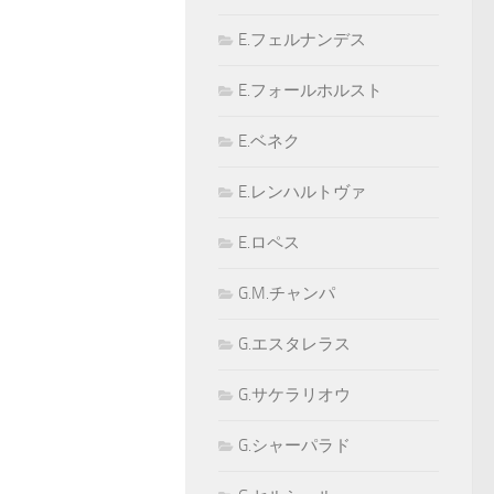
E.フェルナンデス
E.フォールホルスト
E.ベネク
E.レンハルトヴァ
E.ロペス
G.M.チャンパ
G.エスタレラス
G.サケラリオウ
G.シャーパラド