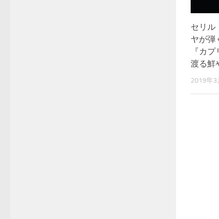
セリル
ヤが弾
『カプ
渡る鮮
2019年