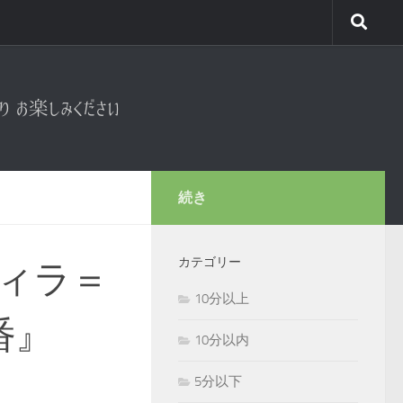
続き
カテゴリー
ィラ＝
10分以上
番』
10分以内
5分以下