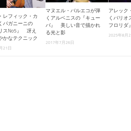
マヌエル・バルエコが弾
アレック
・レフィック・カ
くアルベニスの『キュー
くバリオ
くパガニーニの
バ』 美しい音で描かれ
フロリダ
リスNo5』 冴え
る光と影
2025年8月
やかなテクニック
2017年7月26日
3月21日