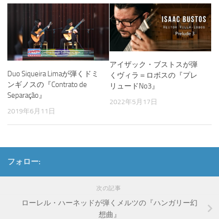
アイザック・ブストスが弾
Duo Siqueira Limaが弾くドミ
くヴィラ＝ロボスの『プレ
ンギノスの『Contrato de
リュードNo3』
Separação』
2022年5月17日
2019年6月11日
フォロー:
次の記事
ローレル・ハーネッドが弾くメルツの『ハンガリー幻
想曲』