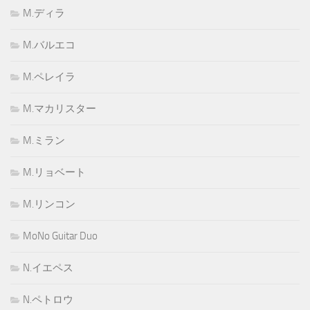
M.ディラ
M.バルエコ
M.ペレイラ
M.マカリスター
M.ミラン
M.リョベート
M.リンコン
MoNo Guitar Duo
N.イエペス
N.ペトロウ