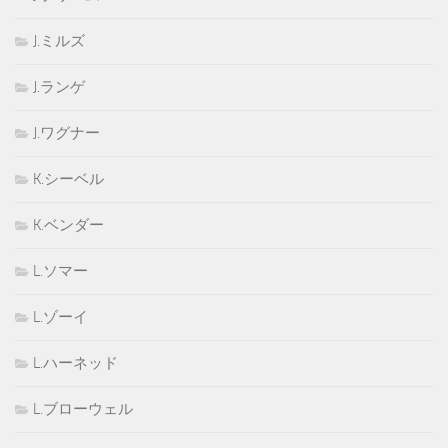
J.ミルズ
J.ランゲ
J.ワグナー
K.シーベル
K.ベンダー
L.ソマー
L.ゾーイ
L.ハーネッド
L.ブローウェル