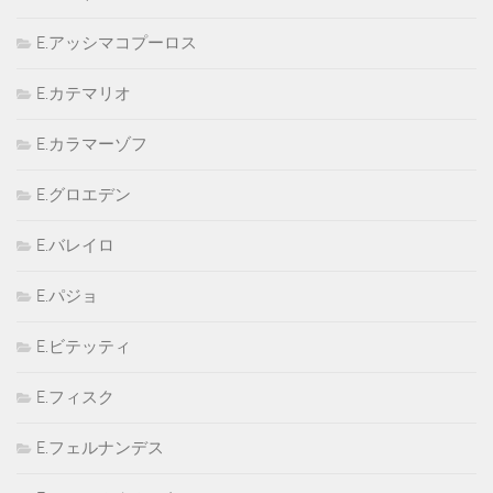
E.アッシマコプーロス
E.カテマリオ
E.カラマーゾフ
E.グロエデン
E.バレイロ
E.パジョ
E.ビテッティ
E.フィスク
E.フェルナンデス