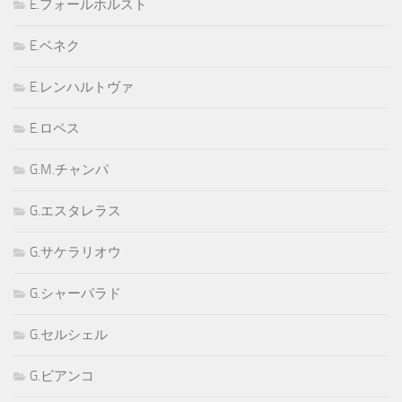
E.フォールホルスト
E.ベネク
E.レンハルトヴァ
E.ロペス
G.M.チャンパ
G.エスタレラス
G.サケラリオウ
G.シャーパラド
G.セルシェル
G.ビアンコ