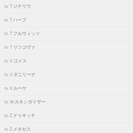
T.ジナリウ
T.ハーブ
T.フルヴィッツ
T.リツコヴァ
V.ゴメス
V.ダニリーナ
V.ルーケ
W.カネンガイザー
Z.ドゥキッチ
Z.メネセス