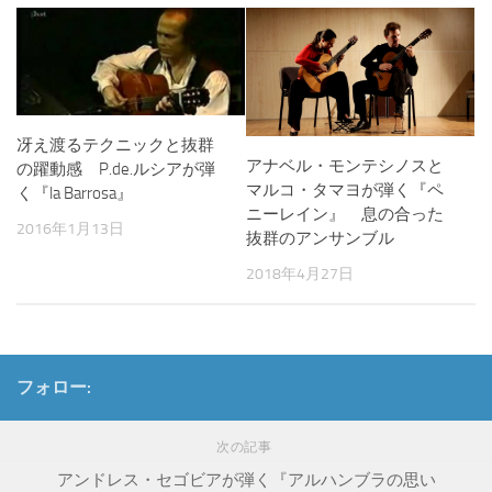
冴え渡るテクニックと抜群
アナベル・モンテシノスと
の躍動感 P.de.ルシアが弾
マルコ・タマヨが弾く『ペ
く『la Barrosa』
ニーレイン』 息の合った
2016年1月13日
抜群のアンサンブル
2018年4月27日
フォロー:
次の記事
アンドレス・セゴビアが弾く『アルハンブラの思い