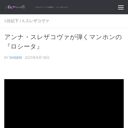
コンテンツへスキップ
5分以下
/
A.スレザコヴァ
アンナ・スレザコヴァが弾くマンホンの
『ロシータ』
BY
SHIGEKI
·
2025年8月18日