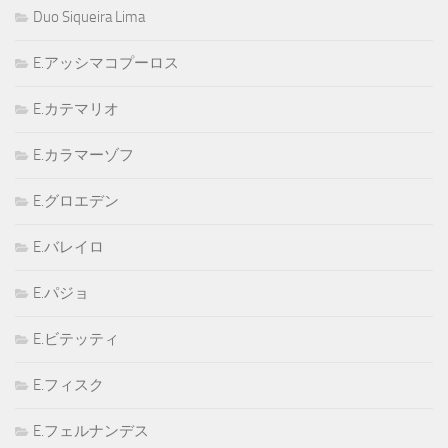
Duo Siqueira Lima
E.アッシマコプーロス
E.カテマリオ
E.カラマーゾフ
E.グロエデン
E.バレイロ
E.パジョ
E.ビテッティ
E.フィスク
E.フェルナンデス