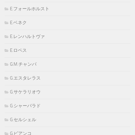
E.フォールホルスト
E.ベネク
E.レンハルトヴァ
E.ロペス
G.M.チャンパ
G.エスタレラス
G.サケラリオウ
G.シャーパラド
G.セルシェル
G.ビアンコ