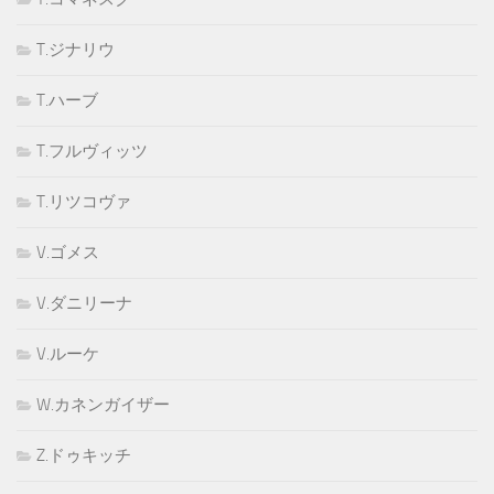
T.ジナリウ
T.ハーブ
T.フルヴィッツ
T.リツコヴァ
V.ゴメス
V.ダニリーナ
V.ルーケ
W.カネンガイザー
Z.ドゥキッチ