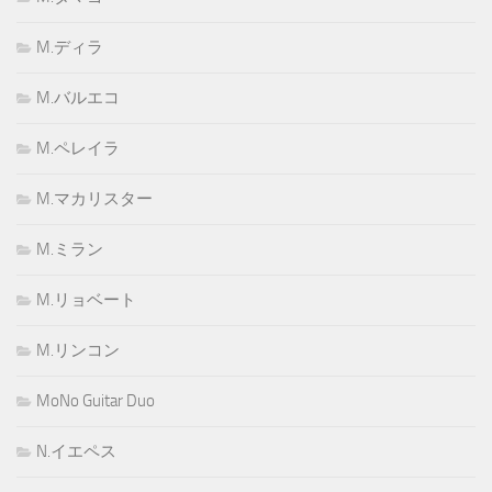
M.ディラ
M.バルエコ
M.ペレイラ
M.マカリスター
M.ミラン
M.リョベート
M.リンコン
MoNo Guitar Duo
N.イエペス