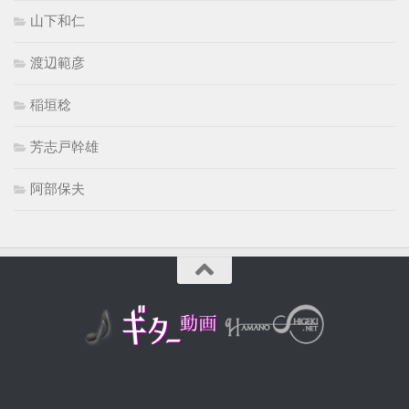
山下和仁
渡辺範彦
稲垣稔
芳志戸幹雄
阿部保夫