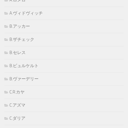
A.ロメロ
A.ヴィドヴィッチ
B.アッカー
B.ザチェック
B.セレス
B.ビュルケルト
B.ヴァーデリー
C.R.カヤ
C.アズマ
C.ダリア