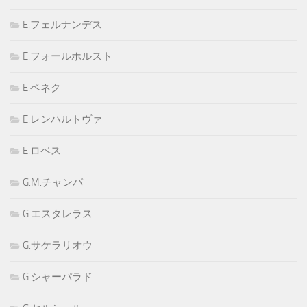
E.フェルナンデス
E.フォールホルスト
E.ベネク
E.レンハルトヴァ
E.ロペス
G.M.チャンパ
G.エスタレラス
G.サケラリオウ
G.シャーパラド