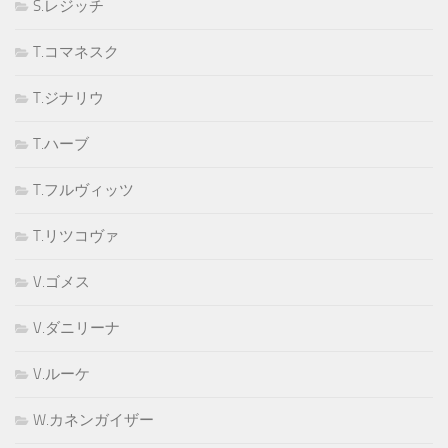
S.レジッチ
T.コマネスク
T.ジナリウ
T.ハーブ
T.フルヴィッツ
T.リツコヴァ
V.ゴメス
V.ダニリーナ
V.ルーケ
W.カネンガイザー