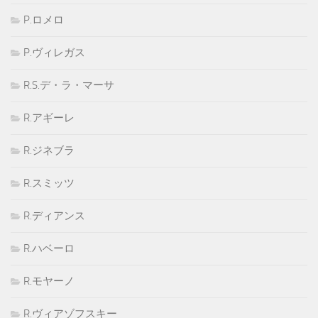
P.ロメロ
P.ヴィレガス
R.S.デ・ラ・マーサ
R.アギーレ
R.ジネブラ
R.スミッツ
R.ディアンス
R.ハベーロ
R.モヤーノ
R.ヴィアゾフスキー