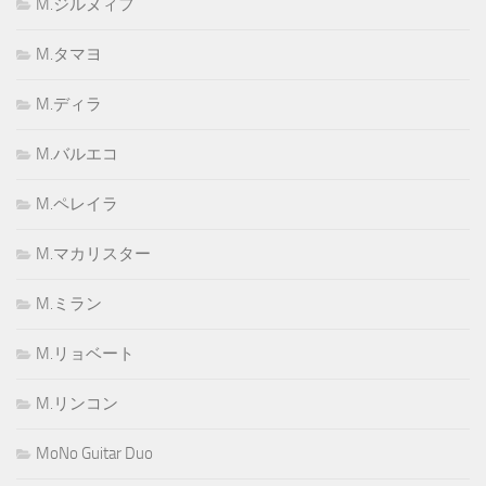
M.ジルヌィフ
M.タマヨ
M.ディラ
M.バルエコ
M.ペレイラ
M.マカリスター
M.ミラン
M.リョベート
M.リンコン
MoNo Guitar Duo