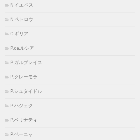
N.イエペス
N.ペトロウ
O.ギリア
P.de.ルシア
P.ガルブレイス
P.クレーモラ
P.シュタイドル
P.ハジェク
P.ベリナティ
P.ペーニャ