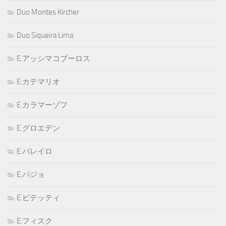
Duo Montes Kircher
Duo Siqueira Lima
E.アッシマコプーロス
E.カテマリオ
E.カラマーゾフ
E.グロエデン
E.バレイロ
E.パジョ
E.ビテッティ
E.フィスク