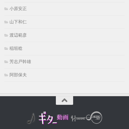
小原安正
山下和仁
渡辺範彦
稲垣稔
芳志戸幹雄
阿部保夫