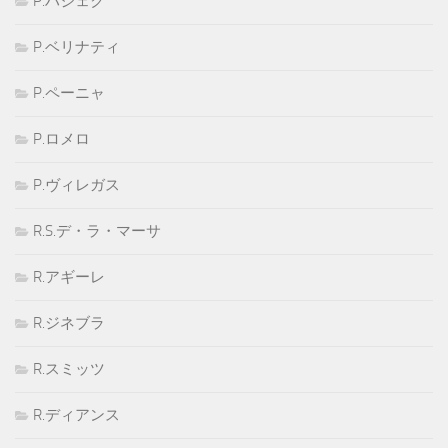
P.ハジェク
P.ベリナティ
P.ペーニャ
P.ロメロ
P.ヴィレガス
R.S.デ・ラ・マーサ
R.アギーレ
R.ジネブラ
R.スミッツ
R.ディアンス