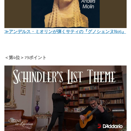
≫アンデルス・ミオリンが弾くサティの『グノシェンヌNo6』
＜第4位＞79ポイント