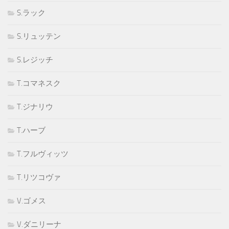
S.ラック
S.リュッテン
S.レジッチ
T.コマネスク
T.ジナリウ
T.ハーブ
T.フルヴィッツ
T.リツコヴァ
V.ゴメス
V.ダニリーナ