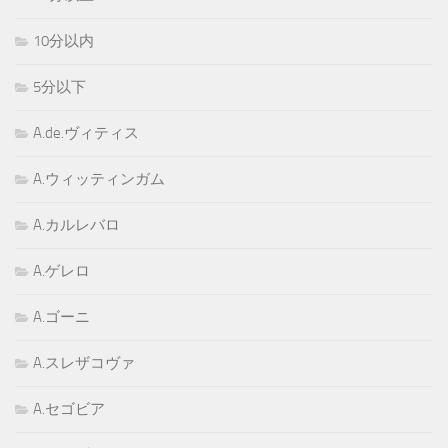
10分以内
5分以下
A.de.ヴィティス
A.ウィッティンガム
A.カルレバロ
A.ゲレロ
A.ゴーニ
A.スレザコヴァ
A.セゴビア