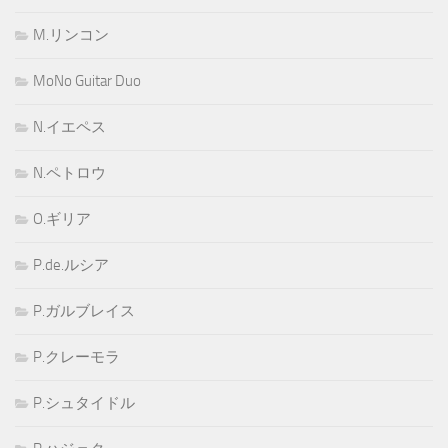
M.リンコン
MoNo Guitar Duo
N.イエペス
N.ペトロウ
O.ギリア
P.de.ルシア
P.ガルブレイス
P.クレーモラ
P.シュタイドル