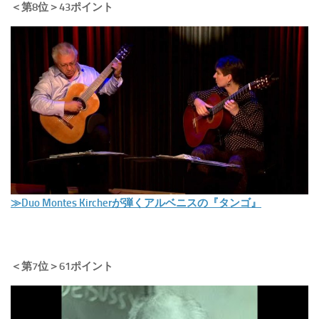
＜第8位＞43ポイント
≫Duo Montes Kircherが弾くアルベニスの『タンゴ』
＜第7位＞61ポイント