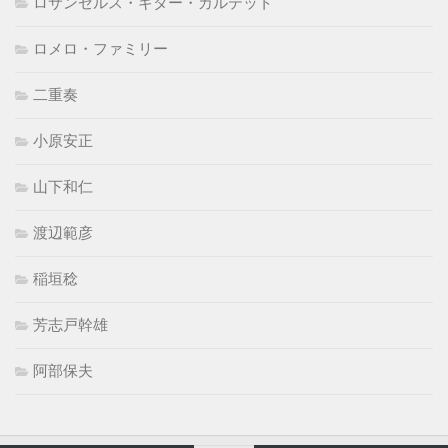
ロサンゼルス・ギター・カルテット
ロメロ・ファミリー
二重奏
小原安正
山下和仁
渡辺範彦
稲垣稔
芳志戸幹雄
阿部保夫