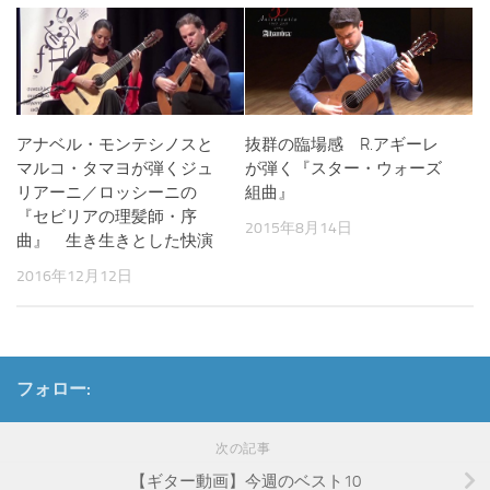
アナベル・モンテシノスと
抜群の臨場感 R.アギーレ
マルコ・タマヨが弾くジュ
が弾く『スター・ウォーズ
リアーニ／ロッシーニの
組曲』
『セビリアの理髪師・序
2015年8月14日
曲』 生き生きとした快演
2016年12月12日
フォロー:
次の記事
【ギター動画】今週のベスト10