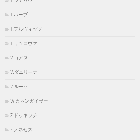
T.ジナリウ
T.ハーブ
T.フルヴィッツ
T.リツコヴァ
V.ゴメス
V.ダニリーナ
V.ルーケ
W.カネンガイザー
Z.ドゥキッチ
Z.メネセス