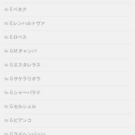
E.ベネク
E.レンハルトヴァ
E.ロペス
G.M.チャンパ
G.エスタレラス
G.サケラリオウ
G.シャーパラド
G.セルシェル
G.ビアンコ
G.ライヘンバッハ