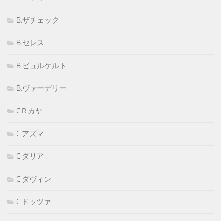
B.ザチェック
B.セレス
B.ビュルケルト
B.ヴァーデリー
C.R.カヤ
C.アズマ
C.ダリア
C.ダヴィン
C.ドッツァ