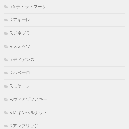
R.S.デ・ラ・マーサ
R.アギーレ
R.ジネブラ
R.スミッツ
R.ディアンス
R.ハベーロ
R.モヤーノ
R.ヴィアゾフスキー
S.M.ギンベルナット
S.アンブリッジ