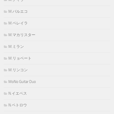
M.バルエコ
M.ペレイラ
M.マカリスター
M.ミラン
M.リョベート
M.リンコン
MoNo Guitar Duo
N.イエペス
N.ペトロウ