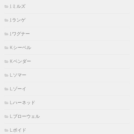
J.ミルズ
J.ランゲ
J.ワグナー
K.シーベル
K.ベンダー
L.ソマー
L.ゾーイ
L.ハーネッド
L.ブローウェル
L.ボイド