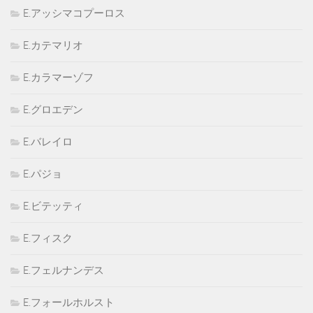
E.アッシマコプーロス
E.カテマリオ
E.カラマーゾフ
E.グロエデン
E.バレイロ
E.パジョ
E.ビテッティ
E.フィスク
E.フェルナンデス
E.フォールホルスト