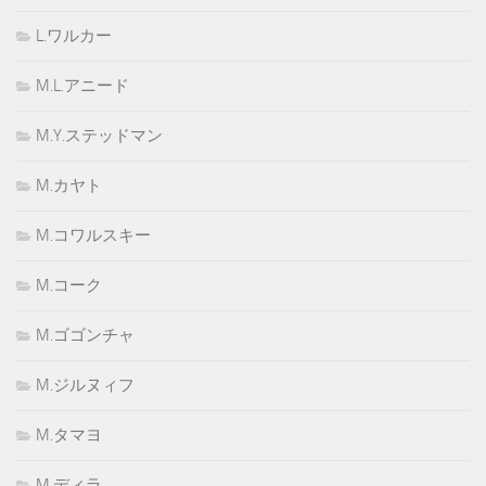
L.ワルカー
M.L.アニード
M.Y.ステッドマン
M.カヤト
M.コワルスキー
M.コーク
M.ゴゴンチャ
M.ジルヌィフ
M.タマヨ
M.ディラ