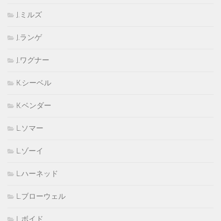
J.ミルズ
J.ランゲ
J.ワグナー
K.シーベル
K.ベンダー
L.ソマー
L.ゾーイ
L.ハーネッド
L.ブローウェル
L.ボイド