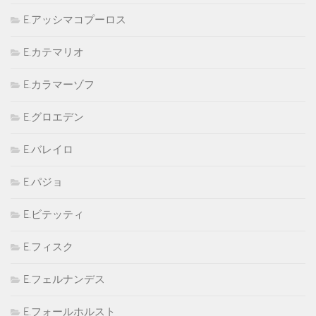
E.アッシマコプーロス
E.カテマリオ
E.カラマーゾフ
E.グロエデン
E.バレイロ
E.パジョ
E.ビテッティ
E.フィスク
E.フェルナンデス
E.フォールホルスト