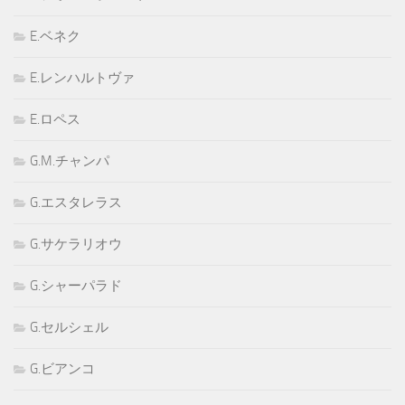
E.ベネク
E.レンハルトヴァ
E.ロペス
G.M.チャンパ
G.エスタレラス
G.サケラリオウ
G.シャーパラド
G.セルシェル
G.ビアンコ