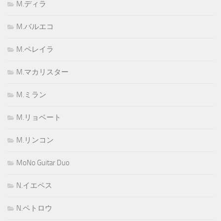
M.ディラ
M.バルエコ
M.ペレイラ
M.マカリスター
M.ミラン
M.リョベート
M.リンコン
MoNo Guitar Duo
N.イエペス
N.ペトロウ