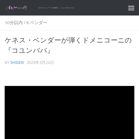
コンテンツへスキップ
10分以内
/
K.ベンダー
ケネス・ベンダーが弾くドメニコーニの
『コユンババ』
BY
SHIGEKI
·
2025年3月24日