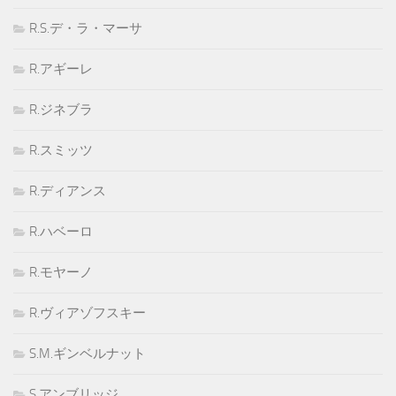
R.S.デ・ラ・マーサ
R.アギーレ
R.ジネブラ
R.スミッツ
R.ディアンス
R.ハベーロ
R.モヤーノ
R.ヴィアゾフスキー
S.M.ギンベルナット
S.アンブリッジ