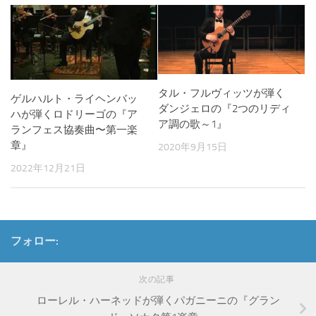
タル・フルヴィッツが弾く
ゲルハルト・ライヘンバッ
ダンジェロの『2つのリディ
ハが弾くロドリーゴの『ア
ア調の歌～1』
ランフェス協奏曲〜第一楽
章』
2020年9月15日
2022年12月21日
フォロー:
次の記事
ローレル・ハーネッドが弾くパガニーニの『グラン