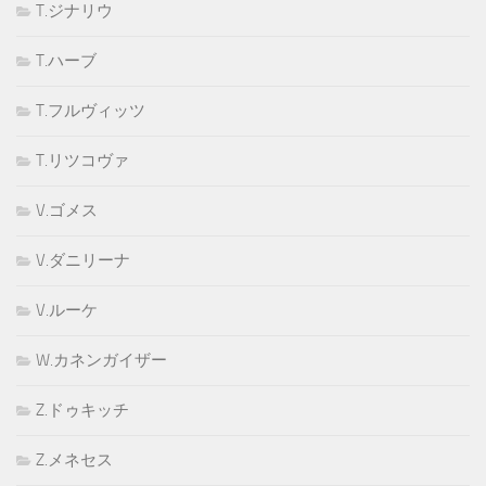
T.ジナリウ
T.ハーブ
T.フルヴィッツ
T.リツコヴァ
V.ゴメス
V.ダニリーナ
V.ルーケ
W.カネンガイザー
Z.ドゥキッチ
Z.メネセス