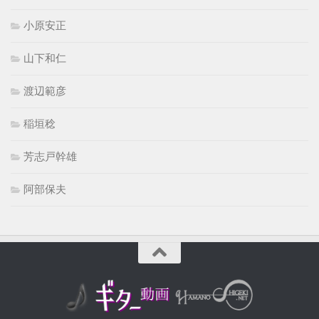
小原安正
山下和仁
渡辺範彦
稲垣稔
芳志戸幹雄
阿部保夫