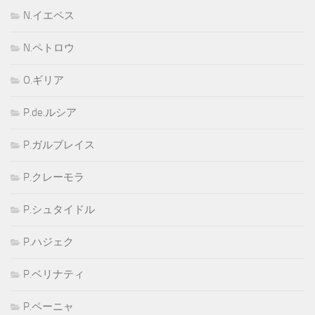
N.イエペス
N.ペトロウ
O.ギリア
P.de.ルシア
P.ガルブレイス
P.クレーモラ
P.シュタイドル
P.ハジェク
P.ベリナティ
P.ペーニャ