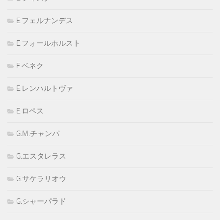
E.フェルナンデス
E.フォールホルスト
E.ベネク
E.レンハルトヴァ
E.ロペス
G.M.チャンパ
G.エスタレラス
G.サケラリオウ
G.シャーパラド