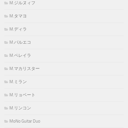
M.ジルヌィフ
M.タマヨ
M.ディラ
M.バルエコ
M.ペレイラ
M.マカリスター
M.ミラン
M.リョベート
M.リンコン
MoNo Guitar Duo