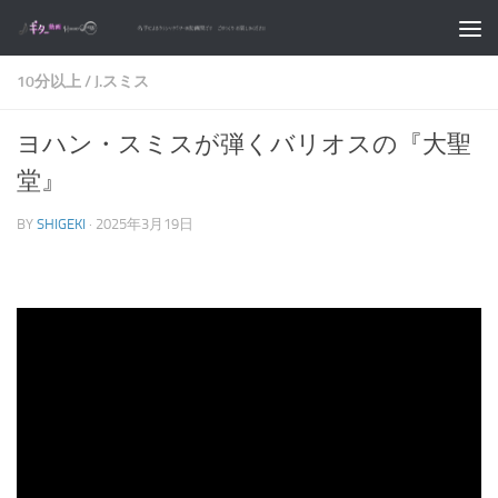
コンテンツへスキップ
10分以上
/
J.スミス
ヨハン・スミスが弾くバリオスの『大聖
堂』
BY
SHIGEKI
·
2025年3月19日