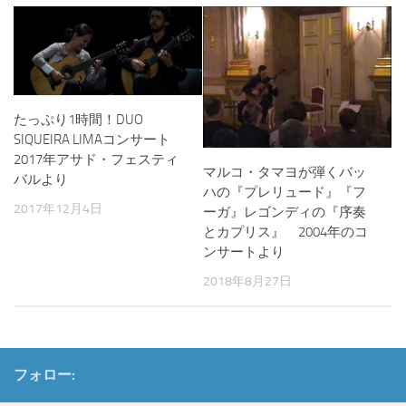
たっぷり1時間！DUO
SIQUEIRA LIMAコンサート
2017年アサド・フェスティ
マルコ・タマヨが弾くバッ
バルより
ハの『プレリュード』『フ
2017年12月4日
ーガ』レゴンディの『序奏
とカプリス』 2004年のコ
ンサートより
2018年8月27日
フォロー: