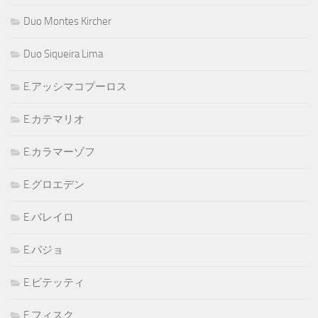
Duo Montes Kircher
Duo Siqueira Lima
E.アッシマコプーロス
E.カテマリオ
E.カラマーゾフ
E.グロエデン
E.バレイロ
E.パジョ
E.ビテッティ
E.フィスク