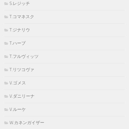
S.レジッチ
T.コマネスク
T.ジナリウ
T.ハーブ
T.フルヴィッツ
T.リツコヴァ
V.ゴメス
V.ダニリーナ
V.ルーケ
W.カネンガイザー