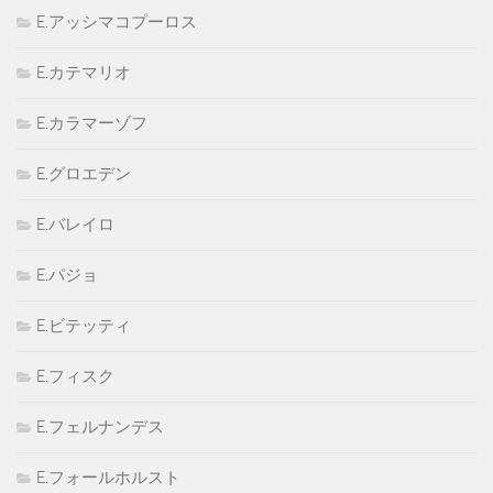
E.アッシマコプーロス
E.カテマリオ
E.カラマーゾフ
E.グロエデン
E.バレイロ
E.パジョ
E.ビテッティ
E.フィスク
E.フェルナンデス
E.フォールホルスト