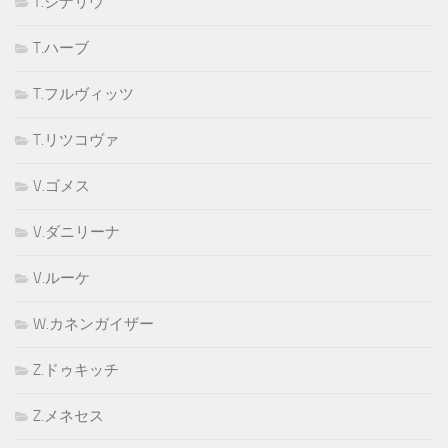
T.ジナリウ
T.ハーブ
T.フルヴィッツ
T.リツコヴァ
V.ゴメス
V.ダニリーナ
V.ルーケ
W.カネンガイザー
Z.ドゥキッチ
Z.メネセス