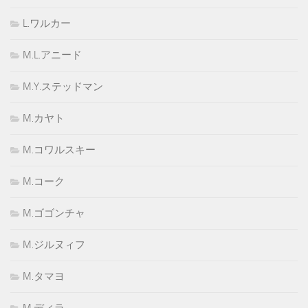
L.ワルカー
M.L.アニード
M.Y.ステッドマン
M.カヤト
M.コワルスキー
M.コーク
M.ゴゴンチャ
M.ジルヌィフ
M.タマヨ
M.ディラ