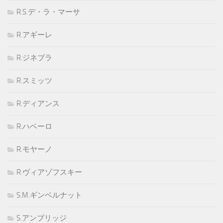
R.S.デ・ラ・マーサ
R.アギーレ
R.ジネブラ
R.スミッツ
R.ディアンス
R.ハベーロ
R.モヤーノ
R.ヴィアゾフスキー
S.M.ギンベルナット
S.アンブリッジ