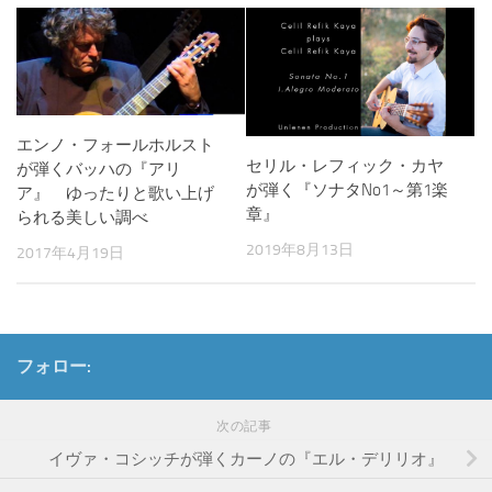
エンノ・フォールホルスト
セリル・レフィック・カヤ
が弾くバッハの『アリ
が弾く『ソナタNo1～第1楽
ア』 ゆったりと歌い上げ
章』
られる美しい調べ
2019年8月13日
2017年4月19日
フォロー:
次の記事
イヴァ・コシッチが弾くカーノの『エル・デリリオ』