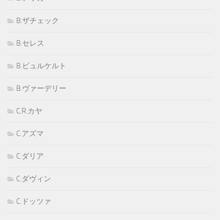
B.ザチェック
B.セレス
B.ビュルケルト
B.ヴァーデリー
C.R.カヤ
C.アズマ
C.ダリア
C.ダヴィン
C.ドッツァ