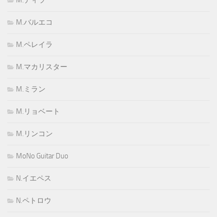
M.バルエコ
M.ペレイラ
M.マカリスター
M.ミラン
M.リョベート
M.リンコン
MoNo Guitar Duo
N.イエペス
N.ペトロウ