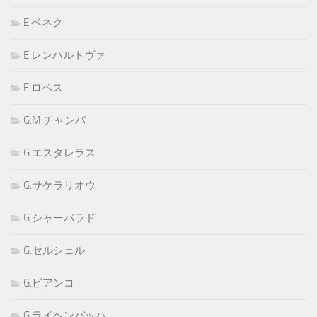
E.ベネク
E.レンハルトヴァ
E.ロペス
G.M.チャンパ
G.エスタレラス
G.サケラリオウ
G.シャーパラド
G.セルシェル
G.ビアンコ
G.ライヘンバッハ