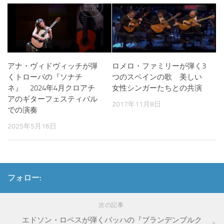
アナ・ヴィドヴィッチが弾
ロメロ・ファミリーが弾く3
くトローバの『ソナチ
つのスペインの歌 美しい
ネ』 2024年4月クロアチ
女性シンガーたちとの共演
アのギターフェスティバル
2017年11月8日
での演奏
2025年5月16日
フォロー:
次の記事
エドソン・ロペスが弾くバッハの『ブランデンブルク