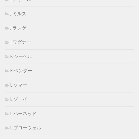
J.ミルズ
J.ランゲ
J.ワグナー
K.シーベル
K.ベンダー
L.ソマー
L.ゾーイ
L.ハーネッド
L.ブローウェル