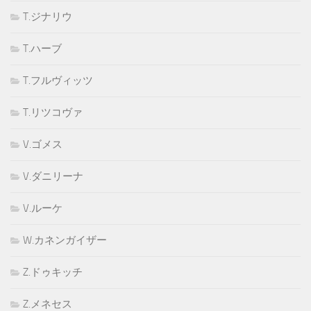
T.ジナリウ
T.ハーブ
T.フルヴィッツ
T.リツコヴァ
V.ゴメス
V.ダニリーナ
V.ルーケ
W.カネンガイザー
Z.ドゥキッチ
Z.メネセス