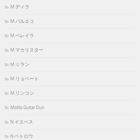
M.ディラ
M.バルエコ
M.ペレイラ
M.マカリスター
M.ミラン
M.リョベート
M.リンコン
MoNo Guitar Duo
N.イエペス
N.ペトロウ