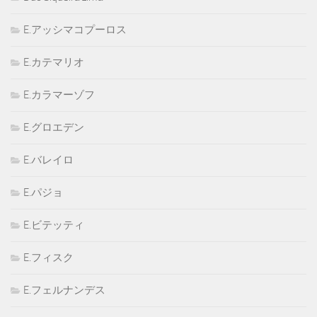
E.アッシマコプーロス
E.カテマリオ
E.カラマーゾフ
E.グロエデン
E.バレイロ
E.パジョ
E.ビテッティ
E.フィスク
E.フェルナンデス