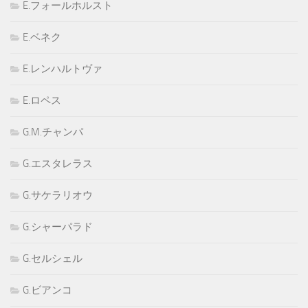
E.フォールホルスト
E.ベネク
E.レンハルトヴァ
E.ロペス
G.M.チャンパ
G.エスタレラス
G.サケラリオウ
G.シャーパラド
G.セルシェル
G.ビアンコ