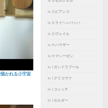
G.セルシェル
G.ビアンコ
G.ライヘンバッハ
G.ヴェイル
H.ハウザー
H.マシーゼン
I.ガンドラブール
で描かれる小宇宙
I.クリコヴァ
I.コシッチ
I.セルダー