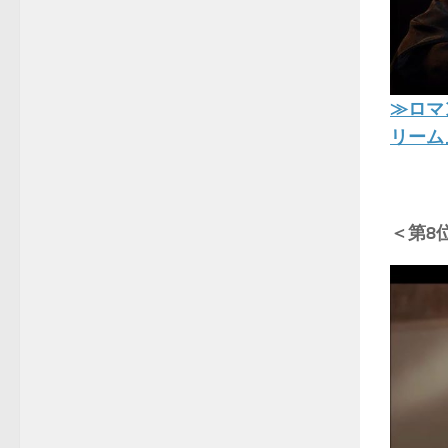
≫ロマ
リーム
＜第8