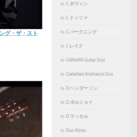
C.ダヴィン
C.ドッツァ
C.パークニング
ング・ザ・スト
C.レイク
CARisMA Guitar Duo
Castellani Andriaccio Duo
D.ヘンダーソン
D.ボルショイ
D.ラッセル
Duo Abreu