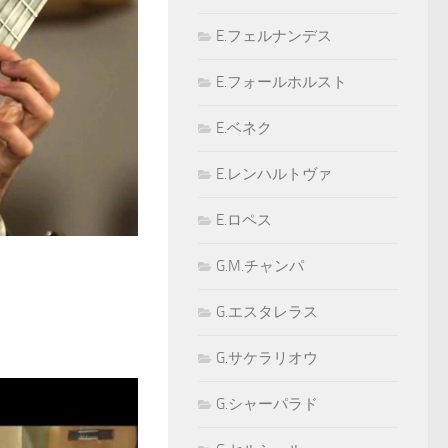
E.フェルナンデス
E.フォールホルスト
E.ベネク
E.レンハルトヴァ
E.ロペス
G.M.チャンパ
G.エスタレラス
G.サケラリオウ
G.シャーパラド