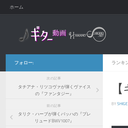
ホーム
コンテンツへスキップ
フォロー:
ランキ
次の記事
【
タチアナ・リツコヴァが弾くヴァイス
の『ファンタジー』
BY
SHIGE
前の記事
タリク・ハーブが弾くバッハの『プレ
リュードBWV1007』