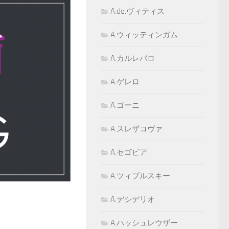
A.de.ヴィティス
A.ウィッティンガム
A.カルレバロ
A.ゲレロ
A.ゴーニ
A.スレザコヴァ
A.セゴビア
A.ツィブルスキー
A.デシデリオ
A.ハッシュレウザー