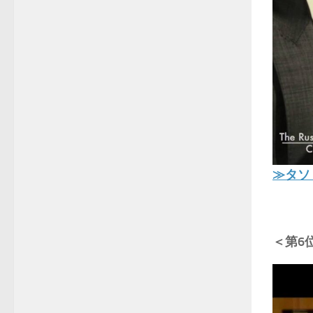
≫タソ
＜第6