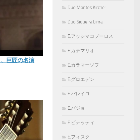
Duo Montes Kircher
Duo Siqueira Lima
E.アッシマコプーロス
E.カテマリオ
る、巨匠の名演
E.カラマーゾフ
E.グロエデン
E.バレイロ
E.パジョ
E.ビテッティ
E.フィスク