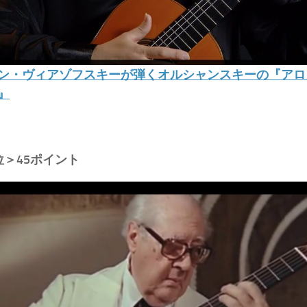
ン・ヴィアゾフスキーが弾くオルシャンスキーの『アロ
』
位＞45ポイント