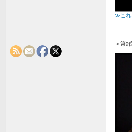
≫これ
＜第9