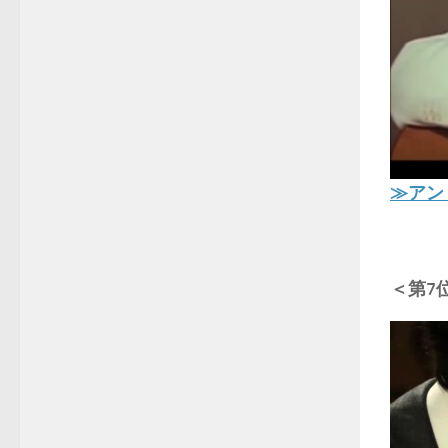
≫アン
＜第7