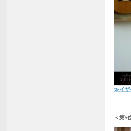
≫イザ
＜第5