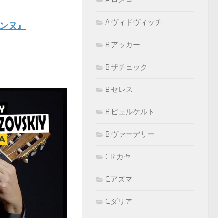
A.ロメロ
A.ヴィドヴィッチ
コンヌ』
B.アッカー
B.ザチェック
B.セレス
B.ビュルケルト
B.ヴァーデリー
C.R.カヤ
C.アズマ
C.ダリア