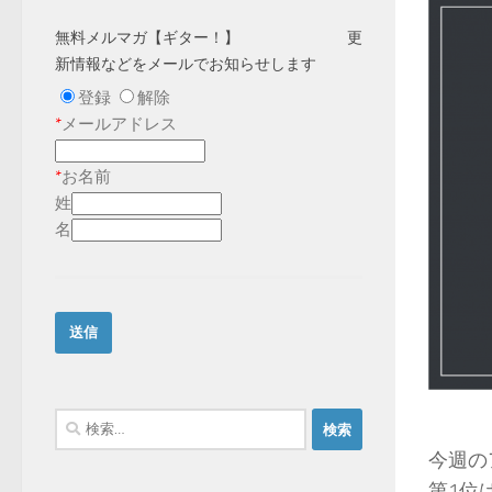
無料メルマガ【ギター！】 更
新情報などをメールでお知らせします
登録
解除
*
メールアドレス
*
お名前
姓
名
検
索:
今週の
第1位