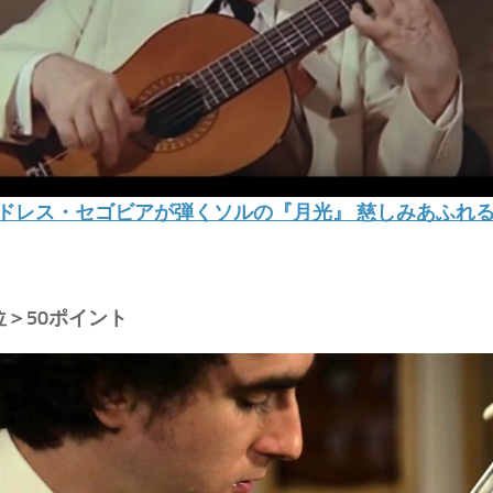
ドレス・セゴビアが弾くソルの『月光』 慈しみあふれ
位＞50ポイント