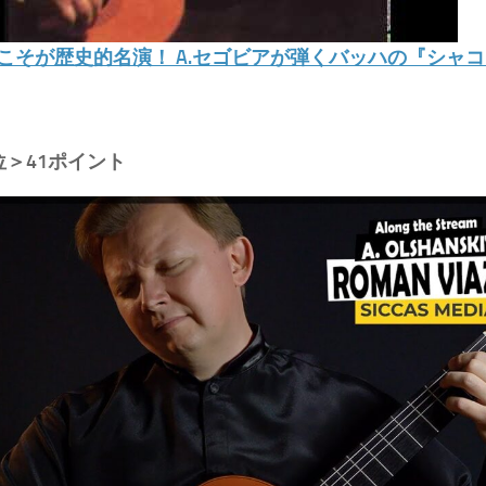
こそが歴史的名演！ A.セゴビアが弾くバッハの『シャ
位＞41ポイント