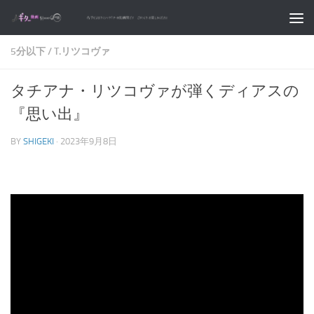
コンテンツへスキップ
5分以下
/
T.リツコヴァ
タチアナ・リツコヴァが弾くディアスの
『思い出』
BY
SHIGEKI
·
2023年9月8日