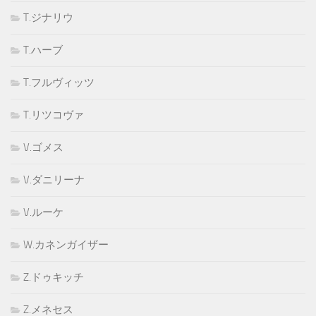
T.ジナリウ
T.ハーブ
T.フルヴィッツ
T.リツコヴァ
V.ゴメス
V.ダニリーナ
V.ルーケ
W.カネンガイザー
Z.ドゥキッチ
Z.メネセス