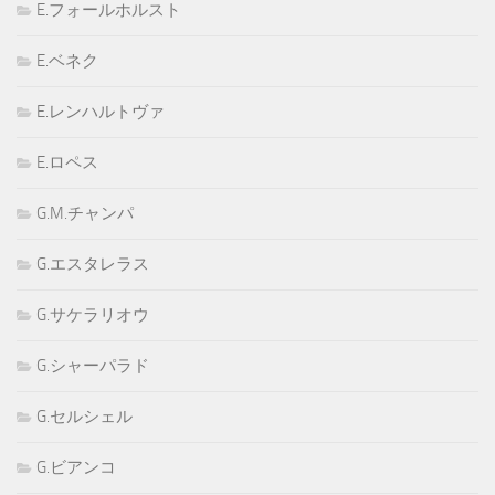
E.フォールホルスト
E.ベネク
E.レンハルトヴァ
E.ロペス
G.M.チャンパ
G.エスタレラス
G.サケラリオウ
G.シャーパラド
G.セルシェル
G.ビアンコ