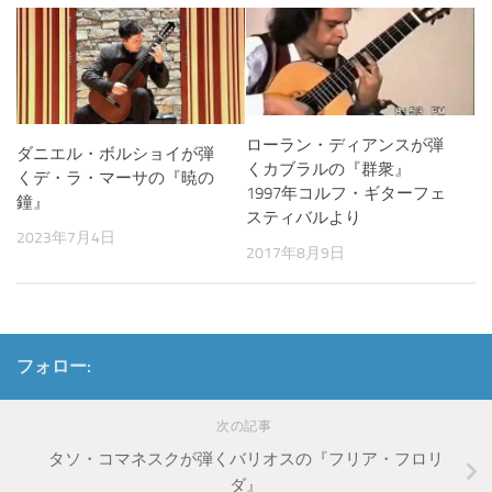
ローラン・ディアンスが弾
ダニエル・ボルショイが弾
くカブラルの『群衆』
くデ・ラ・マーサの『暁の
1997年コルフ・ギターフェ
鐘』
スティバルより
2023年7月4日
2017年8月9日
フォロー:
次の記事
タソ・コマネスクが弾くバリオスの『フリア・フロリ
ダ』