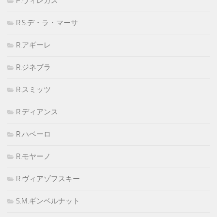
P.ヴィレガス
R.S.デ・ラ・マーサ
R.アギーレ
R.ジネブラ
R.スミッツ
R.ディアンス
R.ハベーロ
R.モヤーノ
R.ヴィアゾフスキー
S.M.ギンベルナット