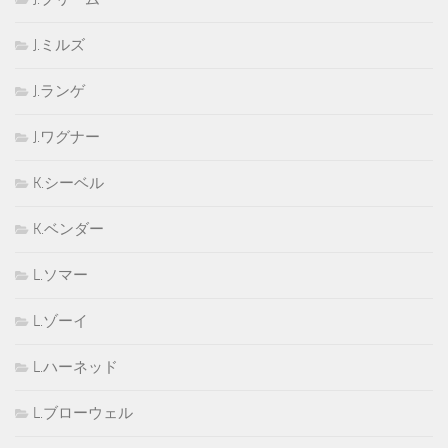
J.ミルズ
J.ランゲ
J.ワグナー
K.シーベル
K.ベンダー
L.ソマー
L.ゾーイ
L.ハーネッド
L.ブローウェル