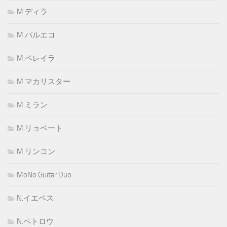
M.ディラ
M.バルエコ
M.ペレイラ
M.マカリスター
M.ミラン
M.リョベート
M.リンコン
MoNo Guitar Duo
N.イエペス
N.ペトロウ