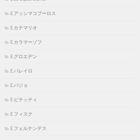
E.アッシマコプーロス
E.カテマリオ
E.カラマーゾフ
E.グロエデン
E.バレイロ
E.パジョ
E.ビテッティ
E.フィスク
E.フェルナンデス