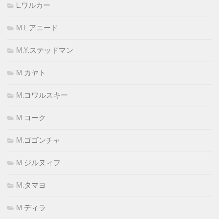
L.ワルカー
M.L.アニード
M.Y.ステッドマン
M.カヤト
M.コワルスキー
M.コーク
M.ゴゴンチャ
M.ジルヌィフ
M.タマヨ
M.ディラ