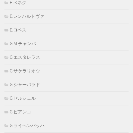
E.ベネク
E.レンハルトヴァ
E.ロペス
G.M.チャンパ
G.エスタレラス
G.サケラリオウ
G.シャーパラド
G.セルシェル
G.ビアンコ
G.ライヘンバッハ