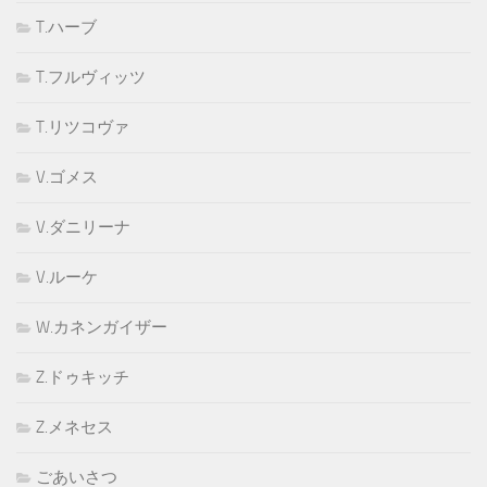
T.ハーブ
T.フルヴィッツ
T.リツコヴァ
V.ゴメス
V.ダニリーナ
V.ルーケ
W.カネンガイザー
Z.ドゥキッチ
Z.メネセス
ごあいさつ