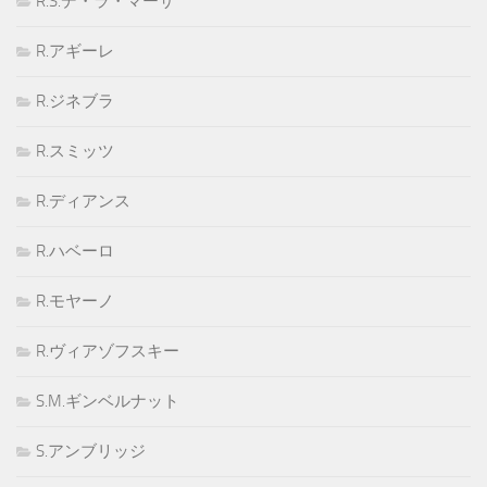
R.S.デ・ラ・マーサ
R.アギーレ
R.ジネブラ
R.スミッツ
R.ディアンス
R.ハベーロ
R.モヤーノ
R.ヴィアゾフスキー
S.M.ギンベルナット
S.アンブリッジ