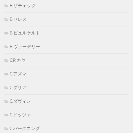
B.ザチェック
B.セレス
B.ビュルケルト
B.ヴァーデリー
C.R.カヤ
C.アズマ
C.ダリア
C.ダヴィン
C.ドッツァ
C.パークニング