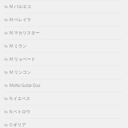
M.バルエコ
M.ペレイラ
M.マカリスター
M.ミラン
M.リョベート
M.リンコン
MoNo Guitar Duo
N.イエペス
N.ペトロウ
O.ギリア