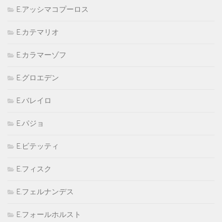
E.アッシマコプーロス
E.カテマリオ
E.カラマーゾフ
E.グロエデン
E.バレイロ
E.パジョ
E.ビテッティ
E.フィスク
E.フェルナンデス
E.フォールホルスト