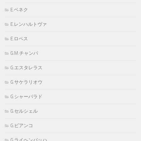
E.ベネク
E.レンハルトヴァ
E.ロペス
G.M.チャンパ
G.エスタレラス
G.サケラリオウ
G.シャーパラド
G.セルシェル
G.ビアンコ
G.ライヘンバッハ