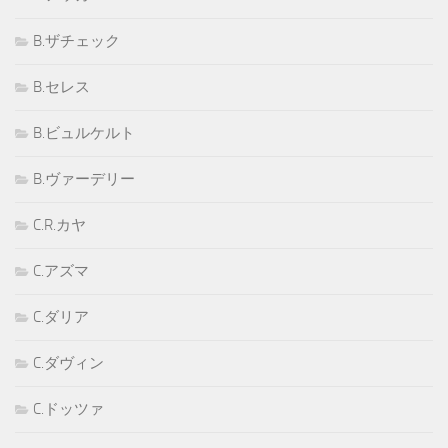
B.ザチェック
B.セレス
B.ビュルケルト
B.ヴァーデリー
C.R.カヤ
C.アズマ
C.ダリア
C.ダヴィン
C.ドッツァ