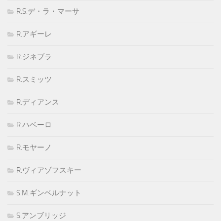
R.S.デ・ラ・マーサ
R.アギーレ
R.ジネブラ
R.スミッツ
R.ディアンス
R.ハベーロ
R.モヤーノ
R.ヴィアゾフスキー
S.M.ギンベルナット
S.アンブリッジ