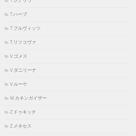
T.ジナリウ
T.ハーブ
T.フルヴィッツ
T.リツコヴァ
V.ゴメス
V.ダニリーナ
V.ルーケ
W.カネンガイザー
Z.ドゥキッチ
Z.メネセス