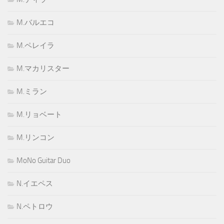
M.バルエコ
M.ペレイラ
M.マカリスター
M.ミラン
M.リョベート
M.リンコン
MoNo Guitar Duo
N.イエペス
N.ペトロウ