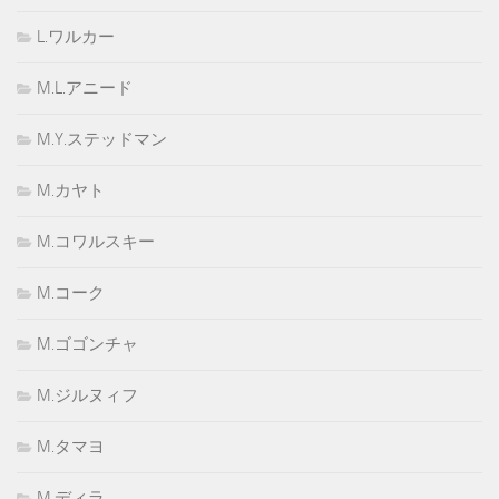
L.ワルカー
M.L.アニード
M.Y.ステッドマン
M.カヤト
M.コワルスキー
M.コーク
M.ゴゴンチャ
M.ジルヌィフ
M.タマヨ
M.ディラ