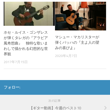
ホセ・ルイス・ゴンザレス
マシュー・マカリスターが
が弾くタレガの『アラビア
弾くバッハの『主よ人の望
風奇想曲』 独特な歌いま
みの喜びよ』
わしで描かれる幻想的な世
界観
2020年4月7日
2017年7月15日
フォロー:
次の記事
【ギター動画】今週のベスト10