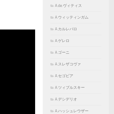
A.de.ヴィティス
A.ウィッティンガム
A.カルレバロ
A.ゲレロ
A.ゴーニ
A.スレザコヴァ
A.セゴビア
A.ツィブルスキー
A.デシデリオ
A.ハッシュレウザー