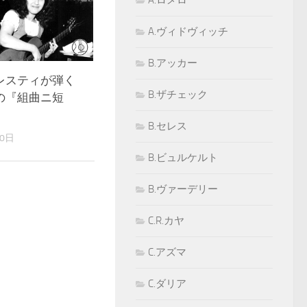
A.ロメロ
A.ヴィドヴィッチ
B.アッカー
レスティが弾く
B.ザチェック
の『組曲ニ短
B.セレス
30日
B.ビュルケルト
B.ヴァーデリー
C.R.カヤ
C.アズマ
C.ダリア