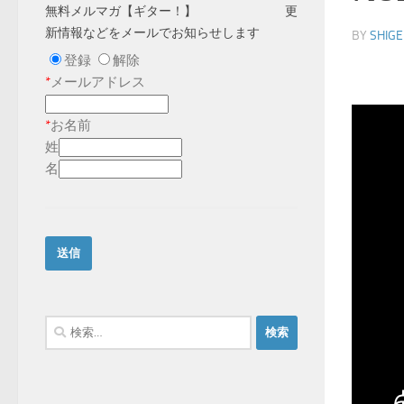
無料メルマガ【ギター！】 更
新情報などをメールでお知らせします
BY
SHIGE
登録
解除
*
メールアドレス
*
お名前
姓
名
検
索: