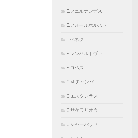
E.フェルナンデス
E.フォールホルスト
E.ベネク
E.レンハルトヴァ
E.ロペス
G.M.チャンパ
G.エスタレラス
G.サケラリオウ
G.シャーパラド