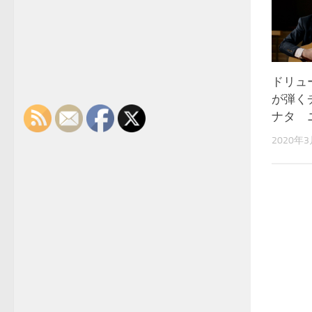
ドリュ
が弾く
ナタ 
2020年