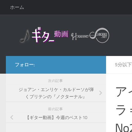
ホーム
コンテンツへスキップ
フォロー:
5分以下
次の記事
ア
ジョアン・エンリケ・カルドーソが弾
くブリテンの『ノクターナル』
ラ
前の記事
【ギター動画】今週のベスト10
No