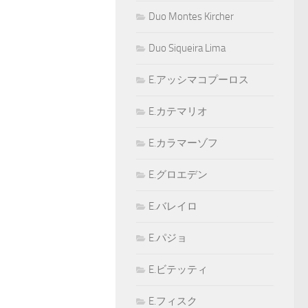
Duo Montes Kircher
Duo Siqueira Lima
E.アッシマコプーロス
E.カテマリオ
E.カラマーゾフ
E.グロエデン
E.バレイロ
E.パジョ
E.ビテッティ
E.フィスク