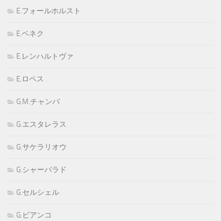
E.フォールホルスト
E.ベネク
E.レンハルトヴァ
E.ロペス
G.M.チャンパ
G.エスタレラス
G.サケラリオウ
G.シャーパラド
G.セルシェル
G.ビアンコ