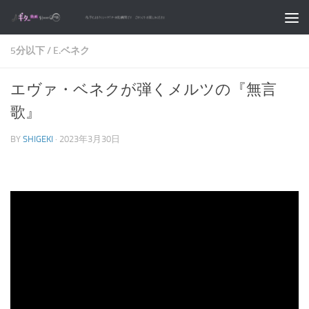
コンテンツへスキップ
5分以下
/
E.ベネク
エヴァ・ベネクが弾くメルツの『無言
歌』
BY
SHIGEKI
·
2023年3月30日