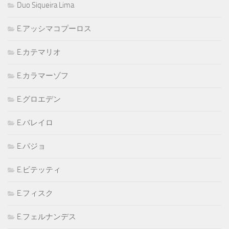
Duo Siqueira Lima
E.アッシマコプーロス
E.カテマリオ
E.カラマーゾフ
E.グロエデン
E.バレイロ
E.パジョ
E.ビテッティ
E.フィスク
E.フェルナンデス