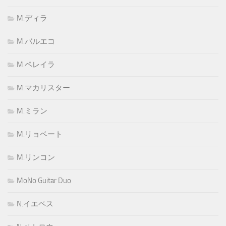
M.ディラ
M.バルエコ
M.ペレイラ
M.マカリスター
M.ミラン
M.リョベート
M.リンコン
MoNo Guitar Duo
N.イエペス