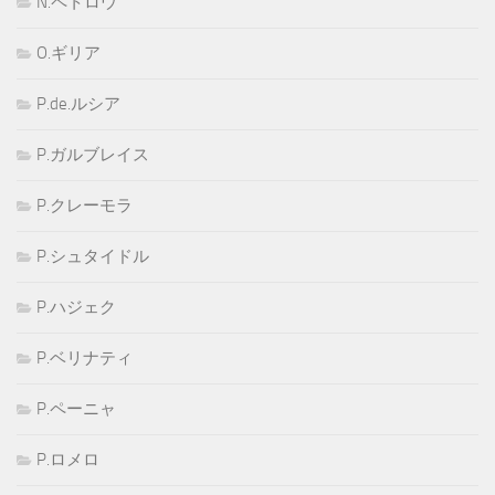
N.ペトロウ
O.ギリア
P.de.ルシア
P.ガルブレイス
P.クレーモラ
P.シュタイドル
P.ハジェク
P.ベリナティ
P.ペーニャ
P.ロメロ