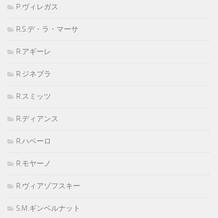
P.ヴィレガス
R.S.デ・ラ・マーサ
R.アギーレ
R.ジネブラ
R.スミッツ
R.ディアンス
R.ハベーロ
R.モヤーノ
R.ヴィアゾフスキー
S.M.ギンベルナット