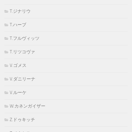
T.ジナリウ
T.ハーブ
T.フルヴィッツ
T.リツコヴァ
V.ゴメス
V.ダニリーナ
V.ルーケ
W.カネンガイザー
Z.ドゥキッチ