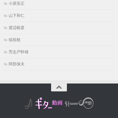
小原安正
山下和仁
渡辺範彦
稲垣稔
芳志戸幹雄
阿部保夫