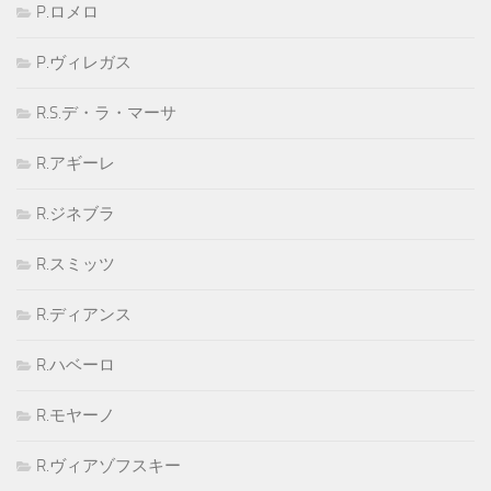
P.ロメロ
P.ヴィレガス
R.S.デ・ラ・マーサ
R.アギーレ
R.ジネブラ
R.スミッツ
R.ディアンス
R.ハベーロ
R.モヤーノ
R.ヴィアゾフスキー