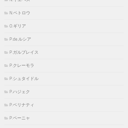
N.ペトロウ
O.ギリア
P.de.ルシア
P.ガルブレイス
P.クレーモラ
P.シュタイドル
P.ハジェク
P.ベリナティ
P.ペーニャ