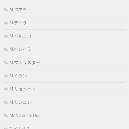
M.タマヨ
M.ディラ
M.バルエコ
M.ペレイラ
M.マカリスター
M.ミラン
M.リョベート
M.リンコン
MoNo Guitar Duo
N.イエペス