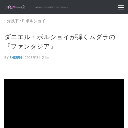
コンテンツへスキップ
5分以下
/
D.ボルショイ
ダニエル・ボルショイが弾くムダラの
『ファンタジア』
BY
SHIGEKI
·
2023年3月21日