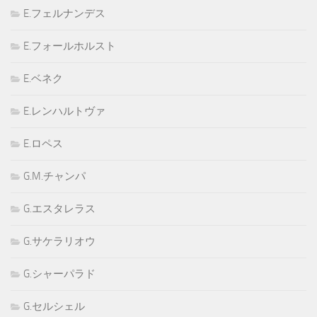
E.フェルナンデス
E.フォールホルスト
E.ベネク
E.レンハルトヴァ
E.ロペス
G.M.チャンパ
G.エスタレラス
G.サケラリオウ
G.シャーパラド
G.セルシェル