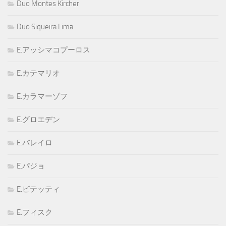
Duo Montes Kircher
Duo Siqueira Lima
E.アッシマコプーロス
E.カテマリオ
E.カラマーゾフ
E.グロエデン
E.バレイロ
E.パジョ
E.ビテッティ
E.フィスク