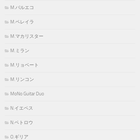
M.バルエコ
M.ペレイラ
M.マカリスター
M.ミラン
M.リョベート
M.リンコン
MoNo Guitar Duo
N.イエペス
N.ペトロウ
O.ギリア