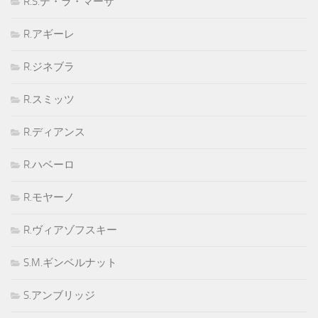
R.S.デ・ラ・マーサ
R.アギーレ
R.ジネブラ
R.スミッツ
R.ディアンス
R.ハベーロ
R.モヤーノ
R.ヴィアゾフスキー
S.M.ギンベルナット
S.アンブリッジ