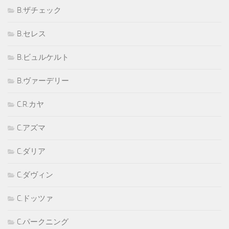
B.ザチェック
B.セレス
B.ビュルケルト
B.ヴァーデリー
C.R.カヤ
C.アズマ
C.ダリア
C.ダヴィン
C.ドッツァ
C.パークニング