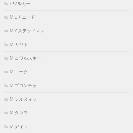
L.ワルカー
M.L.アニード
M.Y.ステッドマン
M.カヤト
M.コワルスキー
M.コーク
M.ゴゴンチャ
M.ジルヌィフ
M.タマヨ
M.ディラ