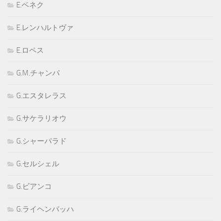
E.ベネク
E.レンハルトヴァ
E.ロペス
G.M.チャンパ
G.エスタレラス
G.サケラリオウ
G.シャーパラド
G.セルシェル
G.ビアンコ
G.ライヘンバッハ