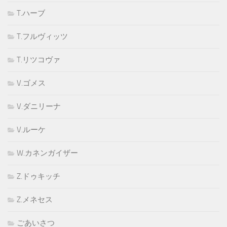
T.ハーブ
T.フルヴィッツ
T.リツコヴァ
V.ゴメス
V.ダニリーナ
V.ルーケ
W.カネンガイザー
Z.ドゥキッチ
Z.メネセス
ごあいさつ