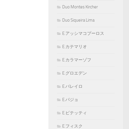
Duo Montes Kircher
Duo Siqueira Lima
E.アッシマコプーロス
E.カテマリオ
E.カラマーゾフ
E.グロエデン
E.バレイロ
E.パジョ
E.ビテッティ
E.フィスク