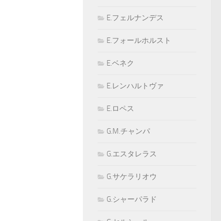
E.フェルナンデス
E.フォールホルスト
E.ベネク
E.レンハルトヴァ
E.ロペス
G.M.チャンパ
G.エスタレラス
G.サケラリオウ
G.シャーパラド