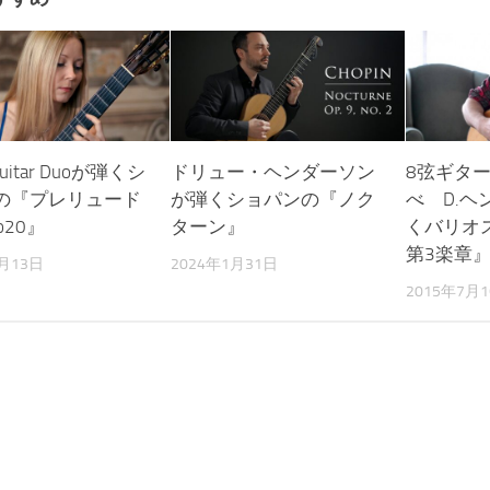
Guitar Duoが弾くシ
ドリュー・ヘンダーソン
8弦ギタ
の『プレリュード
が弾くショパンの『ノク
べ D.ヘ
No20』
ターン』
くバリオ
第3楽章
6月13日
2024年1月31日
2015年7月