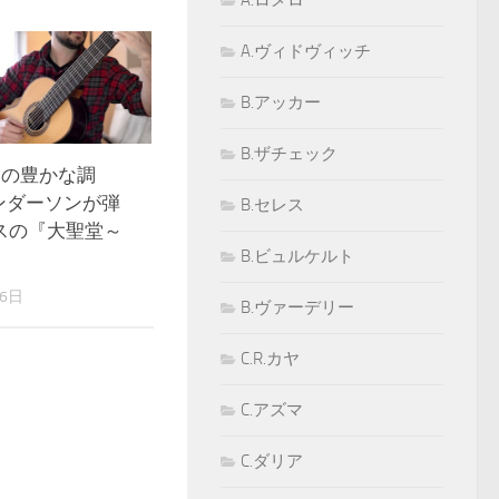
A.ロメロ
A.ヴィドヴィッチ
B.アッカー
B.ザチェック
ーの豊かな調
ンダーソンが弾
B.セレス
スの『大聖堂～
B.ビュルケルト
』
16日
B.ヴァーデリー
C.R.カヤ
C.アズマ
C.ダリア