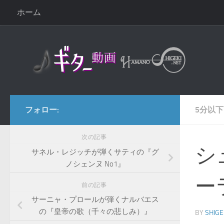
ホーム
コンテンツへスキップ
フォロー:
5分以下
次の記事
シ
サネル・レジッチが弾くサティの『グ
ノシェンヌ No1』
ー
前の記事
サーニャ・プロールが弾くナルバエス
の『皇帝の歌（千々の悲しみ）』
BY
SHIGE