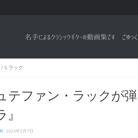
/
S.ラック
ュテファン・ラックが弾
ラ』
KI
·
2023年2月7日