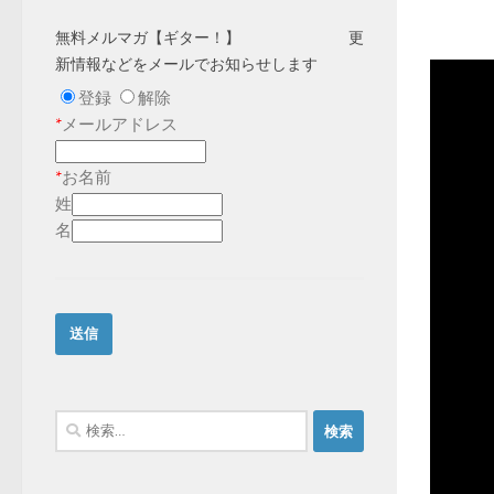
無料メルマガ【ギター！】 更
新情報などをメールでお知らせします
登録
解除
*
メールアドレス
*
お名前
姓
名
検
索: