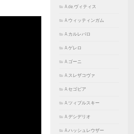
A.de.ヴィティス
A.ウィッティンガム
A.カルレバロ
A.ゲレロ
A.ゴーニ
A.スレザコヴァ
A.セゴビア
A.ツィブルスキー
A.デシデリオ
A.ハッシュレウザー