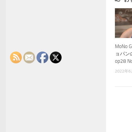
MoNo 
ョパン
op28 
2022年