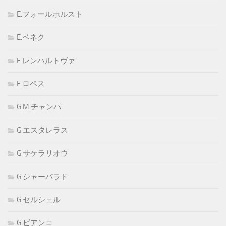
E.フォールホルスト
E.ベネク
E.レンハルトヴァ
E.ロペス
G.M.チャンパ
G.エスタレラス
G.サケラリオウ
G.シャーパラド
G.セルシェル
G.ビアンコ