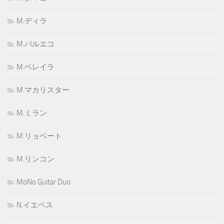
M.ディラ
M.バルエコ
M.ペレイラ
M.マカリスター
M.ミラン
M.リョベート
M.リンコン
MoNo Guitar Duo
N.イエペス