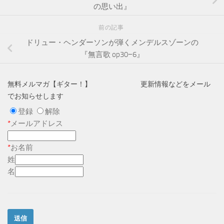
の思い出』
前の記事
ドリュー・ヘンダーソンが弾くメンデルスゾーンの
『無言歌 op30−6』
無料メルマガ【ギター！】 更新情報などをメール
でお知らせします
登録
解除
*
メールアドレス
*
お名前
姓
名