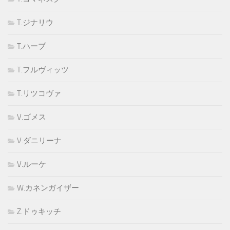
T.ジナリウ
T.ハーブ
T.フルヴィッツ
T.リツコヴァ
V.ゴメス
V.ダニリーナ
V.ルーケ
W.カネンガイザー
Z.ドゥキッチ