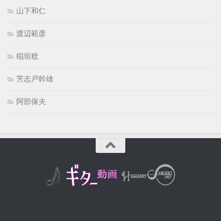
山下和仁
渡辺範彦
稲垣稔
芳志戸幹雄
阿部保夫