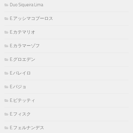
Duo Siqueira Lima
E.アッシマコプーロス
E.カテマリオ
E.カラマーゾフ
E.グロエデン
E.バレイロ
E.パジョ
E.ビテッティ
E.フィスク
E.フェルナンデス