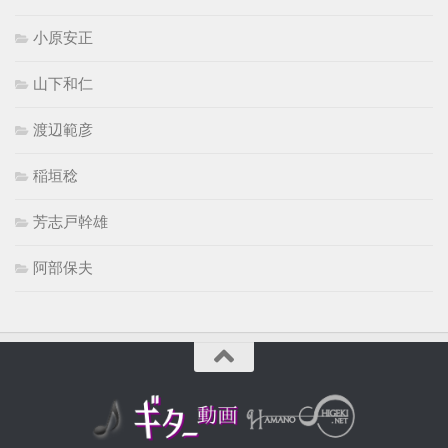
小原安正
山下和仁
渡辺範彦
稲垣稔
芳志戸幹雄
阿部保夫