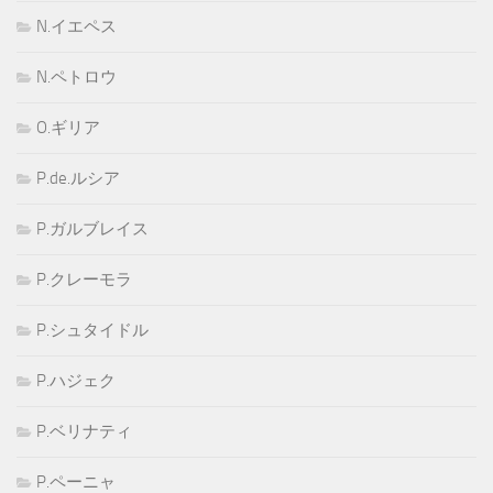
N.イエペス
N.ペトロウ
O.ギリア
P.de.ルシア
P.ガルブレイス
P.クレーモラ
P.シュタイドル
P.ハジェク
P.ベリナティ
P.ペーニャ