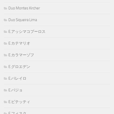
Duo Montes Kircher
Duo Siqueira Lima
E.アッシマコプーロス
E.カテマリオ
E.カラマーゾフ
E.グロエデン
E.バレイロ
E.パジョ
E.ビテッティ
E.フィスク