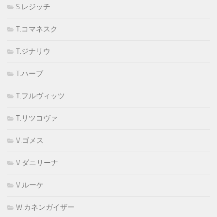
S.レジッチ
T.コマネスク
T.ジナリウ
T.ハーブ
T.フルヴィッツ
T.リツコヴァ
V.ゴメス
V.ダニリーナ
V.ルーケ
W.カネンガイザー