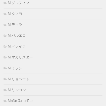
M.ジルヌィフ
M.タマヨ
M.ディラ
M.バルエコ
M.ペレイラ
M.マカリスター
M.ミラン
M.リョベート
M.リンコン
MoNo Guitar Duo