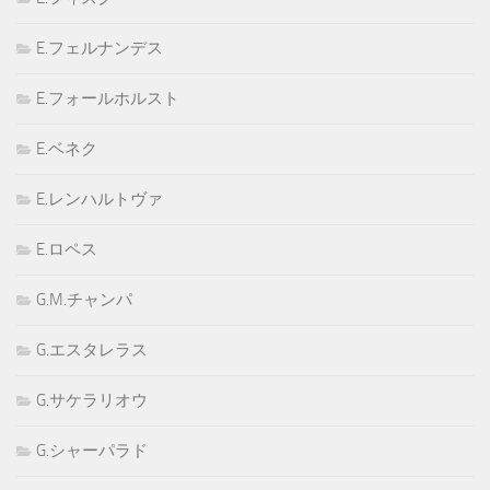
E.フェルナンデス
E.フォールホルスト
E.ベネク
E.レンハルトヴァ
E.ロペス
G.M.チャンパ
G.エスタレラス
G.サケラリオウ
G.シャーパラド