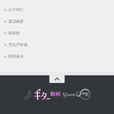
山下和仁
渡辺範彦
稲垣稔
芳志戸幹雄
阿部保夫