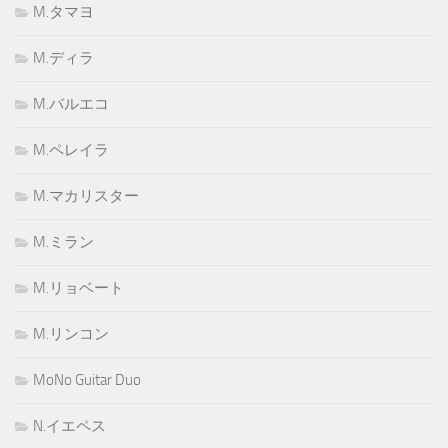
M.タマヨ
M.ディラ
M.バルエコ
M.ペレイラ
M.マカリスター
M.ミラン
M.リョベート
M.リンコン
MoNo Guitar Duo
N.イエペス