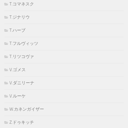
T.コマネスク
T.ジナリウ
T.ハーブ
T.フルヴィッツ
T.リツコヴァ
V.ゴメス
V.ダニリーナ
V.ルーケ
W.カネンガイザー
Z.ドゥキッチ