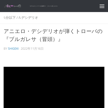
コンテンツへスキップ
5分以下
/
A.デシデリオ
アニエロ・デシデリオが弾くトローバの
『ブルガレサ（冒頭）』
BY
SHIGEKI
·
2022年11月16日