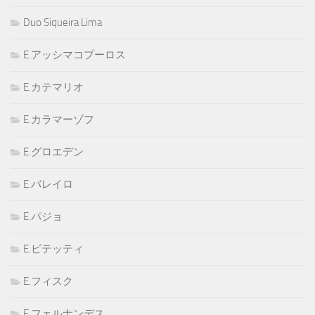
Duo Siqueira Lima
E.アッシマコプーロス
E.カテマリオ
E.カラマーゾフ
E.グロエデン
E.バレイロ
E.パジョ
E.ビテッティ
E.フィスク
E.フェルナンデス