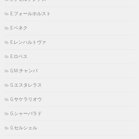
E.フォールホルスト
E.ベネク
E.レンハルトヴァ
E.ロペス
G.M.チャンパ
G.エスタレラス
G.サケラリオウ
G.シャーパラド
G.セルシェル