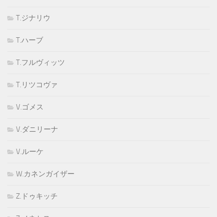
T.ジナリウ
T.ハーブ
T.フルヴィッツ
T.リツコヴァ
V.ゴメス
V.ダニリーナ
V.ルーケ
W.カネンガイザー
Z.ドゥキッチ