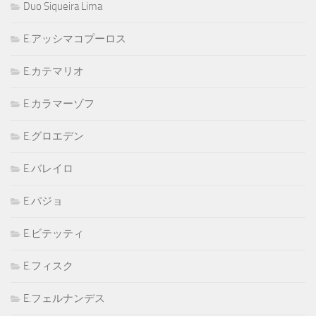
Duo Siqueira Lima
E.アッシマコプーロス
E.カテマリオ
E.カラマーゾフ
E.グロエデン
E.バレイロ
E.パジョ
E.ビテッティ
E.フィスク
E.フェルナンデス