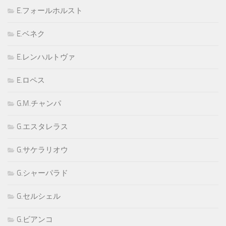
E.フォールホルスト
E.ベネク
E.レンハルトヴァ
E.ロペス
G.M.チャンパ
G.エスタレラス
G.サケラリオウ
G.シャーパラド
G.セルシェル
G.ビアンコ