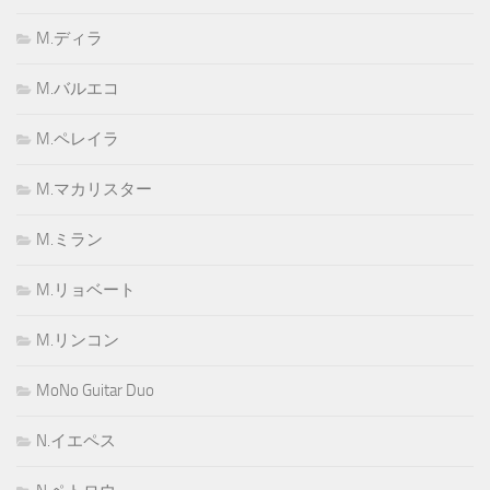
M.ディラ
M.バルエコ
M.ペレイラ
M.マカリスター
M.ミラン
M.リョベート
M.リンコン
MoNo Guitar Duo
N.イエペス