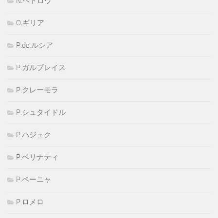
N.ペトロウ
O.ギリア
P.de.ルシア
P.ガルブレイス
P.クレーモラ
P.シュタイドル
P.ハジェク
P.ベリナティ
P.ペーニャ
P.ロメロ