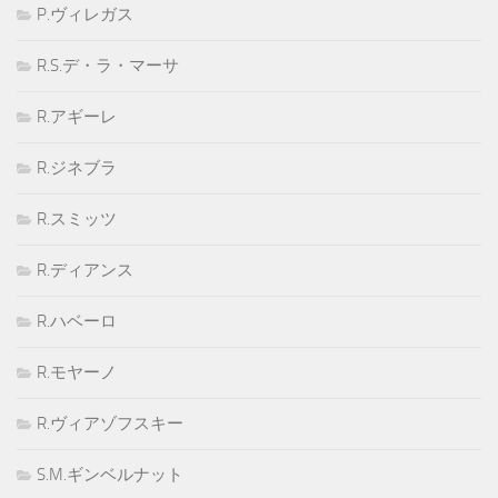
P.ヴィレガス
R.S.デ・ラ・マーサ
R.アギーレ
R.ジネブラ
R.スミッツ
R.ディアンス
R.ハベーロ
R.モヤーノ
R.ヴィアゾフスキー
S.M.ギンベルナット