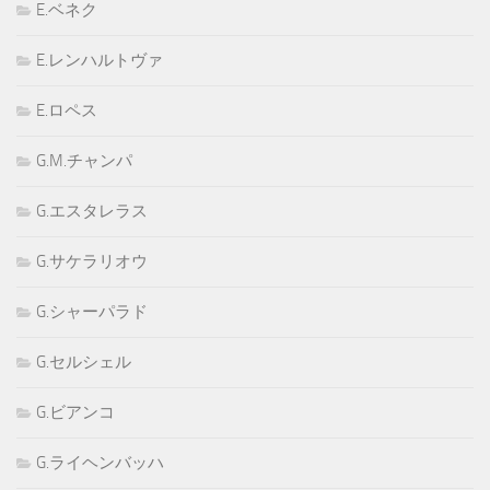
E.ベネク
E.レンハルトヴァ
E.ロペス
G.M.チャンパ
G.エスタレラス
G.サケラリオウ
G.シャーパラド
G.セルシェル
G.ビアンコ
G.ライヘンバッハ