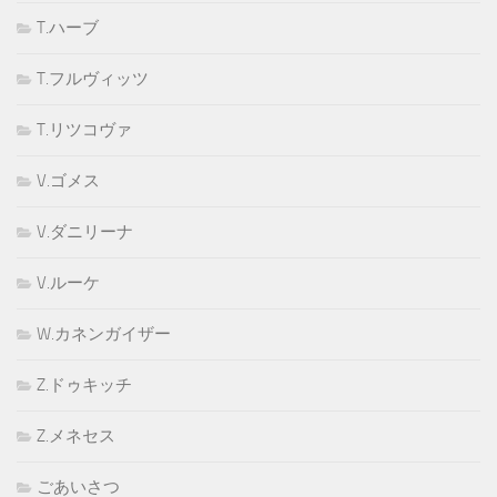
T.ハーブ
T.フルヴィッツ
T.リツコヴァ
V.ゴメス
V.ダニリーナ
V.ルーケ
W.カネンガイザー
Z.ドゥキッチ
Z.メネセス
ごあいさつ