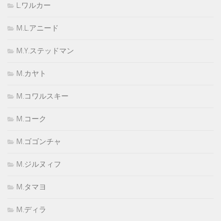
L.ワルカー
M.L.アニード
M.Y.ステッドマン
M.カヤト
M.コワルスキー
M.コーク
M.ゴゴンチャ
M.ジルヌィフ
M.タマヨ
M.ディラ