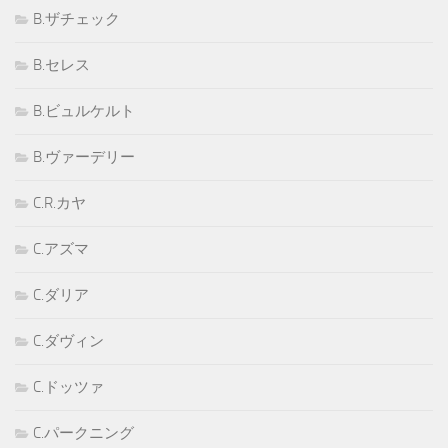
B.ザチェック
B.セレス
B.ビュルケルト
B.ヴァーデリー
C.R.カヤ
C.アズマ
C.ダリア
C.ダヴィン
C.ドッツァ
C.パークニング