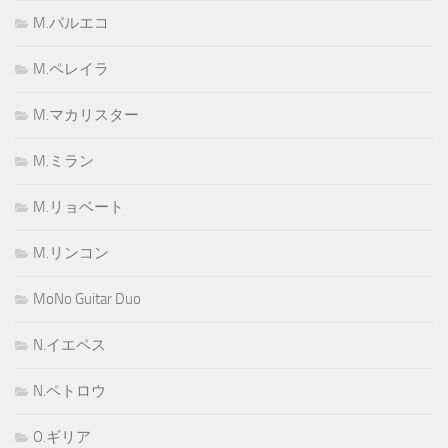
M.バルエコ
M.ペレイラ
M.マカリスター
M.ミラン
M.リョベート
M.リンコン
MoNo Guitar Duo
N.イエペス
N.ペトロウ
O.ギリア