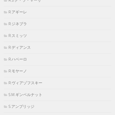
R.S.デ・ラ・マーサ
R.アギーレ
R.ジネブラ
R.スミッツ
R.ディアンス
R.ハベーロ
R.モヤーノ
R.ヴィアゾフスキー
S.M.ギンベルナット
S.アンブリッジ