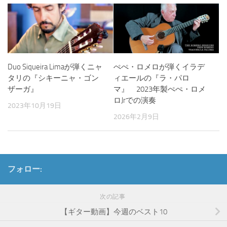
Duo Siqueira Limaが弾くニャ
ぺぺ・ロメロが弾くイラデ
タリの『シキーニャ・ゴン
ィエールの『ラ・パロ
ザーガ』
マ』 2023年製ぺぺ・ロメ
ロJrでの演奏
2023年10月19日
2026年2月9日
フォロー:
次の記事
【ギター動画】今週のベスト10