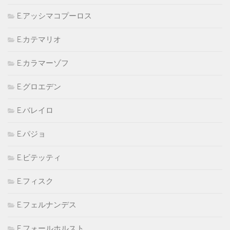
E.アッシマコプーロス
E.カテマリオ
E.カラマーゾフ
E.グロエデン
E.バレイロ
E.パジョ
E.ビテッティ
E.フィスク
E.フェルナンデス
E.フォールホルスト