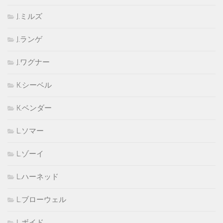
J.ミルズ
J.ランゲ
J.ワグナー
K.シーベル
K.ベンダー
L.ソマー
L.ゾーイ
L.ハーネッド
L.ブローウェル
L.ボイド