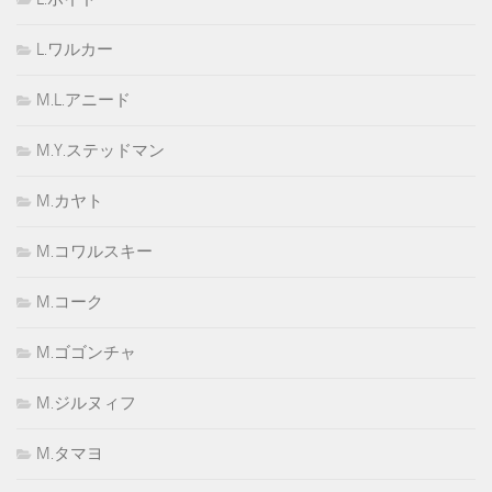
L.ワルカー
M.L.アニード
M.Y.ステッドマン
M.カヤト
M.コワルスキー
M.コーク
M.ゴゴンチャ
M.ジルヌィフ
M.タマヨ