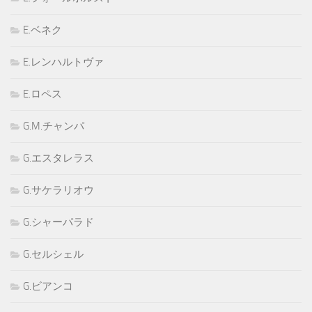
E.ベネク
E.レンハルトヴァ
E.ロペス
G.M.チャンパ
G.エスタレラス
G.サケラリオウ
G.シャーパラド
G.セルシェル
G.ビアンコ