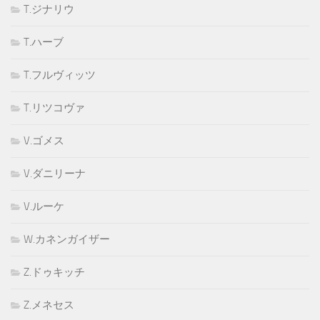
T.ジナリウ
T.ハーブ
T.フルヴィッツ
T.リツコヴァ
V.ゴメス
V.ダニリーナ
V.ルーケ
W.カネンガイザー
Z.ドゥキッチ
Z.メネセス