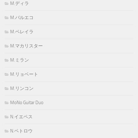
M.ディラ
M.バルエコ
M.ペレイラ
M.マカリスター
M.ミラン
M.リョベート
M.リンコン
MoNo Guitar Duo
N.イエペス
N.ペトロウ