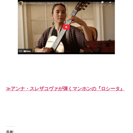
≫アンナ・スレザコヴァが弾くマンホンの『ロシータ』
共有: