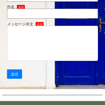
件名
必須
メッセージ本文
必須